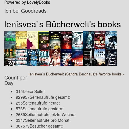
Powered by LovelyBooks
Ich bei Goodreads
lenisvea`s Bücherwelt's books
lenisvea`s Bücherwelt (Sandra Berghaus)'s favorite books »
Count per
Day
315
Diese Seite:
929957
Seitenaufrufe gesamt:
255
Seitenaufrufe heute:
576
Seitenaufrufe gestern:
2635
Seitenaufrufe letzte Woche:
2347
Seitenaufrufe pro Monat:
387579
Besucher gesamt: