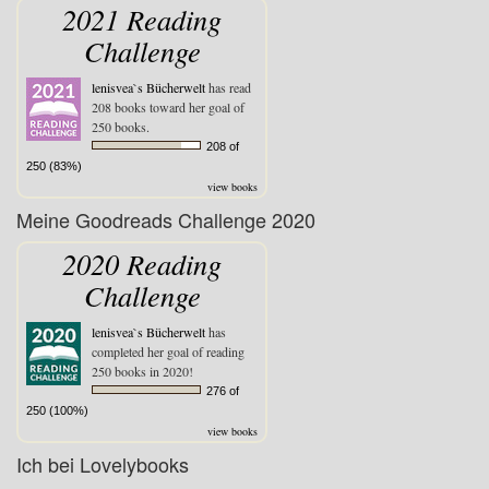
2021 Reading
Challenge
lenisvea`s Bücherwelt
has read
208 books toward her goal of
250 books.
208 of
250 (83%)
view books
Meine Goodreads Challenge 2020
2020 Reading
Challenge
lenisvea`s Bücherwelt
has
completed her goal of reading
250 books in 2020!
276 of
250 (100%)
view books
Ich bei Lovelybooks