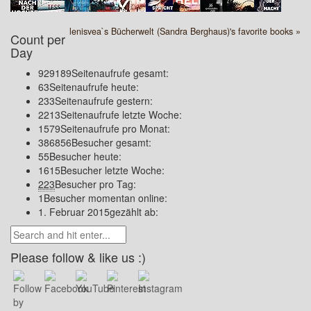
lenisvea`s Bücherwelt (Sandra Berghaus)'s favorite books »
Count per
Day
929189
Seitenaufrufe gesamt:
63
Seitenaufrufe heute:
233
Seitenaufrufe gestern:
2213
Seitenaufrufe letzte Woche:
1579
Seitenaufrufe pro Monat:
386856
Besucher gesamt:
55
Besucher heute:
1615
Besucher letzte Woche:
223
Besucher pro Tag:
1
Besucher momentan online:
1. Februar 2015
gezählt ab:
Please follow & like us :)