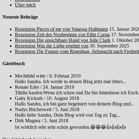
Über mich
Neueste Beiträge
Rezension Pieces of me von Vanessa Hußmann
15. Januar 202
Rezension Zeit des Neubeginns von Ellin Carsta
17. November
Rezension Die unsichtbare Hand von Julie Clark
1. Oktober 2
Rezension Was die Liebe ersehnt von
30. September 2025
Rezension Die Frauen vom Rosenhag -Sehnsucht nach Freihei
Gästebuch
Mechthild witte
/
6. Februar 2019
Hallo Sandra. Ich werde in deinen Blog jetzt mal öfters...
Renate Eder
/
24. Januar 2019
Tilidin kaufen:Wenn ich schon mal Da bin hinterlasse ich Euch.
Gaby Kickuth
/
10. August 2018
Hallo Sandra, ich bin ganz begeistert von deinem Blog und...
Nadys Bücherwelt
/
5. Juni 2018
Hallo liebe Sandra, Dein Blog wird von Tag zu Tag...
Dirk Magura
/
5. Juni 2018
Ist wirklich sehr sehr schön geworden.😁😁😁👍👍👍👍