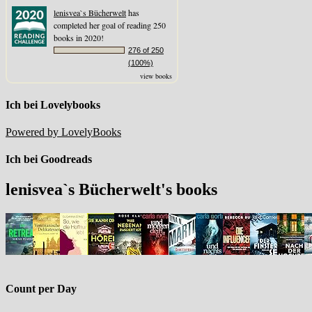
lenisvea`s Bücherwelt
has
completed her goal of reading 250
books in 2020!
276 of 250
(100%)
view books
Ich bei Lovelybooks
Powered by LovelyBooks
Ich bei Goodreads
lenisvea`s Bücherwelt's books
Count per Day