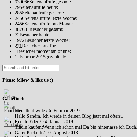
930066
Seitenaufrufe gesamt:
79
Seitenaufrufe heute:
285
Seitenaufrufe gestern:
2456
Seitenaufrufe letzte Woche:
2456
Seitenaufrufe pro Monat:
387681
Besucher gesamt:
72
Besucher heute:
1972
Besucher letzte Woche:
271
Besucher pro Tag:
1
Besucher momentan online:
1. Februar 2015
gezählt ab:
Please follow & like us :)
Gästebuch
Mechthild witte
/
6. Februar 2019
Hallo Sandra. Ich werde in deinen Blog jetzt mal öfters...
Renate Eder
/
24. Januar 2019
Tilidin kaufen:Wenn ich schon mal Da bin hinterlasse ich Euch.
Gaby Kickuth
/
10. August 2018