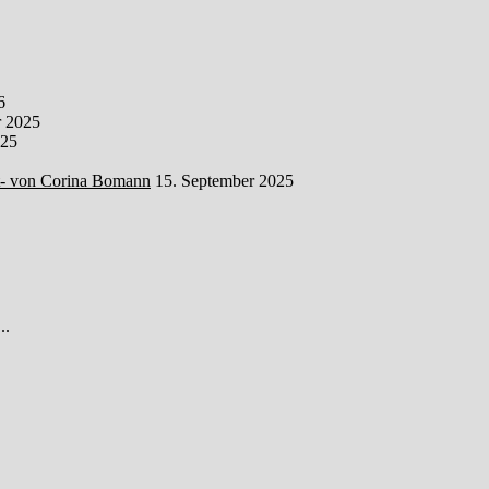
6
 2025
025
t- von Corina Bomann
15. September 2025
..