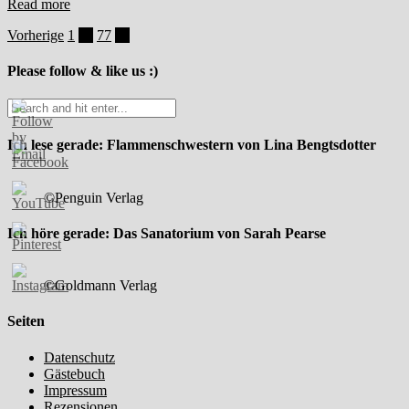
Read more
Beitragsnavigation
Vorherige
1
…
77
78
Please follow & like us :)
Ich lese gerade: Flammenschwestern von Lina Bengtsdotter
©Penguin Verlag
Ich höre gerade: Das Sanatorium von Sarah Pearse
©Goldmann Verlag
Seiten
Datenschutz
Gästebuch
Impressum
Rezensionen