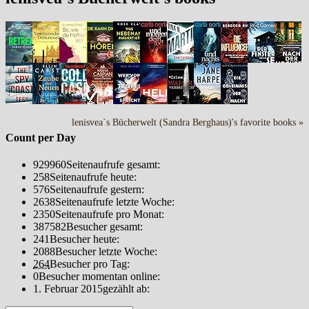
lenisvea`s Bücherwelt (Sandra Berghaus)'s favorite books »
Count per Day
929960
Seitenaufrufe gesamt:
258
Seitenaufrufe heute:
576
Seitenaufrufe gestern:
2638
Seitenaufrufe letzte Woche:
2350
Seitenaufrufe pro Monat:
387582
Besucher gesamt:
241
Besucher heute:
2088
Besucher letzte Woche:
264
Besucher pro Tag:
0
Besucher momentan online:
1. Februar 2015
gezählt ab: