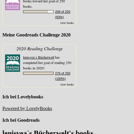
books toward her goal of 250
books.
208 of 250
(83%)
view books
Meine Goodreads Challenge 2020
2020 Reading Challenge
lenisvea`s Bücherwelt
has
completed her goal of reading 250
books in 2020!
276 of 250
(100%)
view books
Ich bei Lovelybooks
Powered by LovelyBooks
Ich bei Goodreads
lenisvea`s Bücherwelt's books