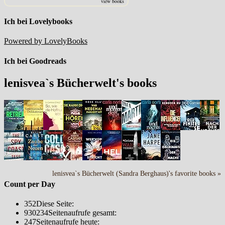
view books
Ich bei Lovelybooks
Powered by LovelyBooks
Ich bei Goodreads
lenisvea`s Bücherwelt's books
lenisvea`s Bücherwelt (Sandra Berghaus)'s favorite books »
Count per Day
352
Diese Seite:
930234
Seitenaufrufe gesamt:
247
Seitenaufrufe heute: