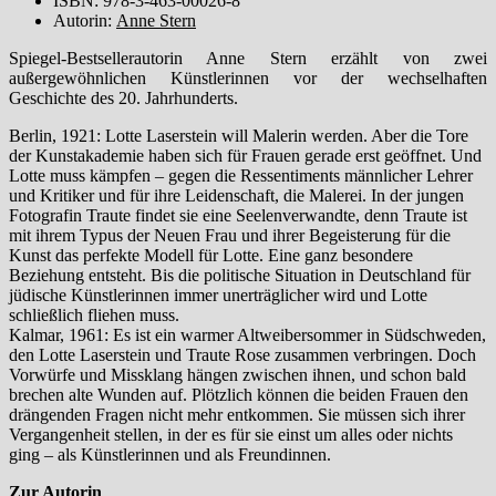
ISBN: 978-3-463-00026-8
Autorin:
Anne Stern
Spiegel-Bestsellerautorin Anne Stern erzählt von zwei
außergewöhnlichen Künstlerinnen vor der wechselhaften
Geschichte des 20. Jahrhunderts.
Berlin, 1921: Lotte Laserstein will Malerin werden. Aber die Tore
der Kunstakademie haben sich für Frauen gerade erst geöffnet. Und
Lotte muss kämpfen – gegen die Ressentiments männlicher Lehrer
und Kritiker und für ihre Leidenschaft, die Malerei. In der jungen
Fotografin Traute findet sie eine Seelenverwandte, denn Traute ist
mit ihrem Typus der Neuen Frau und ihrer Begeisterung für die
Kunst das perfekte Modell für Lotte. Eine ganz besondere
Beziehung entsteht. Bis die politische Situation in Deutschland für
jüdische Künstlerinnen immer unerträglicher wird und Lotte
schließlich fliehen muss.
Kalmar, 1961: Es ist ein warmer Altweibersommer in Südschweden,
den Lotte Laserstein und Traute Rose zusammen verbringen. Doch
Vorwürfe und Missklang hängen zwischen ihnen, und schon bald
brechen alte Wunden auf. Plötzlich können die beiden Frauen den
drängenden Fragen nicht mehr entkommen. Sie müssen sich ihrer
Vergangenheit stellen, in der es für sie einst um alles oder nichts
ging – als Künstlerinnen und als Freundinnen.
Zur Autorin