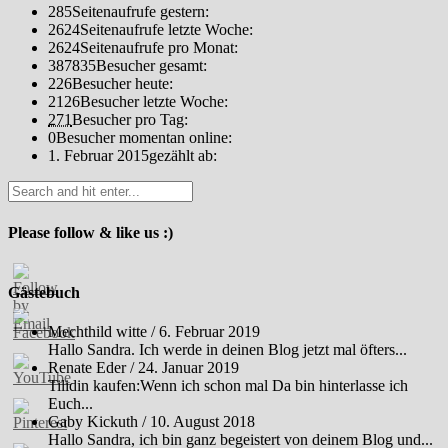
285
Seitenaufrufe gestern:
2624
Seitenaufrufe letzte Woche:
2624
Seitenaufrufe pro Monat:
387835
Besucher gesamt:
226
Besucher heute:
2126
Besucher letzte Woche:
271
Besucher pro Tag:
0
Besucher momentan online:
1. Februar 2015
gezählt ab:
Please follow & like us :)
Gästebuch
Mechthild witte
/
6. Februar 2019
Hallo Sandra. Ich werde in deinen Blog jetzt mal öfters...
Renate Eder
/
24. Januar 2019
Tilidin kaufen:Wenn ich schon mal Da bin hinterlasse ich
Euch...
Gaby Kickuth
/
10. August 2018
Hallo Sandra, ich bin ganz begeistert von deinem Blog und...