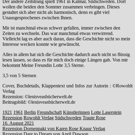
Der andere Zeitstrang spielt 1961 in Kalmar, Südschweden. Dort
wollen die beiden den Sommer zusammen verbringen. Dieses
gestaltet sich aber nicht als harmonisch, denn es gibt viel
Unausgesprochenes zwischen Ihnen.
Mir ist manchmal etwas schwer gefallen, immer zwischen den
Zeiten zu wechseln. Das war manchmal etwas verwirrend.
Vielleicht lag es aber auch daran, dass die Geschichte nicht so mein
Interesse wecken konnte wie gewünscht.
Alles in allem hat sich die Geschichte dadurch auch nicht so flüssig
lesen lassen, so dass es für mich doch einige Längen gab. Von mir
bekommt Meine Freundin Lotte 3,5 Sterne.
3,5 von 5 Sternen
Cover, Buchdetails, Klappentext und Infos zur Autorin : ©Rowohlt
Verlag
Rezension: ©lenisveasbücherwelt.de
Beitragsbild: ©lenisveasbücherwelt.de
1921
1961
Berlin
Freundschaft
Künstlerinnen
Lotte Laserstein
Rezension
Rowohlt Verlag
Südschweden
Traute Rose
16. August 2021
Beitragsnavigation
Rezension Dornenpakt von Karen Rose Knaur Verlag
Rezension Dare to Dream von April Dawson