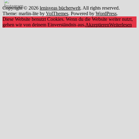
Copyright © 2026
lenisveas bücherwelt
. All rights reserved.
Theme: marlin-lite by
VolThemes
. Powered by
WordPress
.
Diese Website benutzt Cookies. Wenn du die Website weiter nutzt,
gehen wir von deinem Einverständnis aus.
Akzeptieren
Weiterlesen