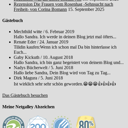
Rezension Die Frauen vom Rosenhag -Sehnsucht nach
Freiheit- von Corina Bomann
15. September 2025
Gästebuch
Mechthild witte
/
6. Februar 2019
Hallo Sandra. Ich werde in deinen Blog jetzt mal öfters...
Renate Eder
/
24. Januar 2019
Tilidin kaufen:Wenn ich schon mal Da bin hinterlasse ich
Euch...
Gaby Kickuth
/
10. August 2018
Hallo Sandra, ich bin ganz begeistert von deinem Blog und...
Nadys Bücherwelt
/
5. Juni 2018
Hallo liebe Sandra, Dein Blog wird von Tag zu Tag...
Dirk Magura
/
5. Juni 2018
Ist wirklich sehr sehr schön geworden.😁😁😁👍👍👍👍
Das Gästebuch besuchen
Meine Netgalley Abzeichen