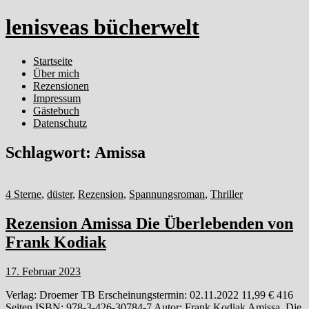
lenisveas bücherwelt
Startseite
Über mich
Rezensionen
Impressum
Gästebuch
Datenschutz
Schlagwort:
Amissa
4 Sterne
,
düster
,
Rezension
,
Spannungsroman
,
Thriller
Rezension Amissa Die Überlebenden von
Frank Kodiak
17. Februar 2023
Verlag: Droemer TB Erscheinungstermin: 02.11.2022 11,99 € 416
Seiten ISBN: 978-3-426-30784-7 Autor: Frank Kodiak Amissa. Die