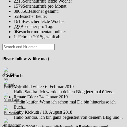
2213
Seitenaufrufe letzte Woche:
1579
Seitenaufrufe pro Monat:
386856
Besucher gesamt:
55
Besucher heute:
1615
Besucher letzte Woche:
223
Besucher pro Tag:
0
Besucher momentan online:
1. Februar 2015
gezählt ab:
Please follow & like us :)
Gästebuch
Mechthild witte
/
6. Februar 2019
Hallo Sandra. Ich werde in deinen Blog jetzt mal öfters...
Renate Eder
/
24. Januar 2019
Tilidin kaufen:Wenn ich schon mal Da bin hinterlasse ich
Euch...
Gaby Kickuth
/
10. August 2018
Hallo Sandra, ich bin ganz begeistert von deinem Blog und...
Copyright © 2026
lenisveas bücherwelt
. All rights reserved.