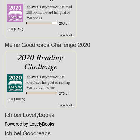
lenisvea`s Bücherwelt
has read
208 books toward her goal of
250 books.
208 of
250 (83%)
view books
Meine Goodreads Challenge 2020
2020 Reading
Challenge
lenisvea`s Bücherwelt
has
completed her goal of reading
250 books in 2020!
276 of
250 (100%)
view books
Ich bei Lovelybooks
Powered by LovelyBooks
Ich bei Goodreads