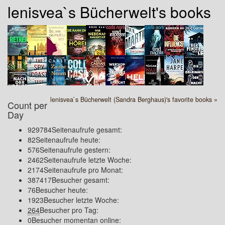
lenisvea`s Bücherwelt's books
lenisvea`s Bücherwelt (Sandra Berghaus)'s favorite books »
Count per
Day
929784
Seitenaufrufe gesamt:
82
Seitenaufrufe heute:
576
Seitenaufrufe gestern:
2462
Seitenaufrufe letzte Woche:
2174
Seitenaufrufe pro Monat:
387417
Besucher gesamt:
76
Besucher heute:
1923
Besucher letzte Woche:
264
Besucher pro Tag:
0
Besucher momentan online: