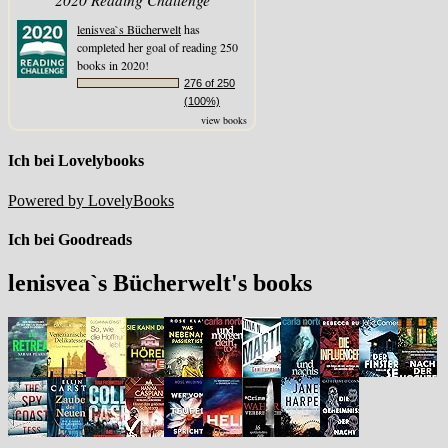
lenisvea`s Bücherwelt
has
completed her goal of reading 250
books in 2020!
276 of 250
(100%)
view books
Ich bei Lovelybooks
Powered by LovelyBooks
Ich bei Goodreads
lenisvea`s Bücherwelt's books