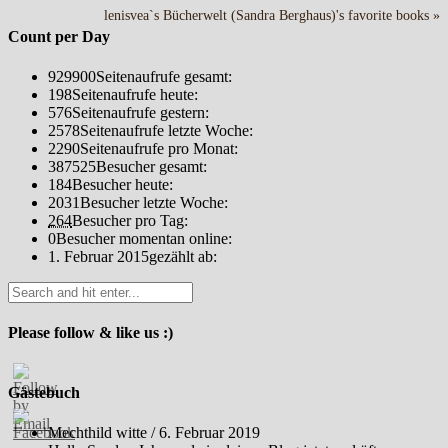
lenisvea`s Bücherwelt (Sandra Berghaus)'s favorite books »
Count per Day
929900
Seitenaufrufe gesamt:
198
Seitenaufrufe heute:
576
Seitenaufrufe gestern:
2578
Seitenaufrufe letzte Woche:
2290
Seitenaufrufe pro Monat:
387525
Besucher gesamt:
184
Besucher heute:
2031
Besucher letzte Woche:
264
Besucher pro Tag:
0
Besucher momentan online:
1. Februar 2015
gezählt ab:
Please follow & like us :)
Gästebuch
Mechthild witte
/
6. Februar 2019