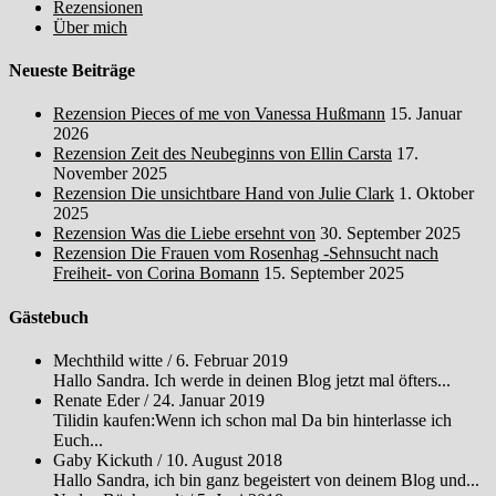
Rezensionen
Über mich
Neueste Beiträge
Rezension Pieces of me von Vanessa Hußmann
15. Januar
2026
Rezension Zeit des Neubeginns von Ellin Carsta
17.
November 2025
Rezension Die unsichtbare Hand von Julie Clark
1. Oktober
2025
Rezension Was die Liebe ersehnt von
30. September 2025
Rezension Die Frauen vom Rosenhag -Sehnsucht nach
Freiheit- von Corina Bomann
15. September 2025
Gästebuch
Mechthild witte
/
6. Februar 2019
Hallo Sandra. Ich werde in deinen Blog jetzt mal öfters...
Renate Eder
/
24. Januar 2019
Tilidin kaufen:Wenn ich schon mal Da bin hinterlasse ich
Euch...
Gaby Kickuth
/
10. August 2018
Hallo Sandra, ich bin ganz begeistert von deinem Blog und...