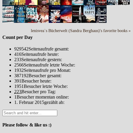
lenisvea`s Bücherwelt (Sandra Berghaus)'s favorite books »
Count per Day
929542
Seitenaufrufe gesamt:
416
Seitenaufrufe heute:
233
Seitenaufrufe gestern:
2566
Seitenaufrufe letzte Woche:
1932
Seitenaufrufe pro Monat:
387192
Besucher gesamt:
391
Besucher heute:
1951
Besucher letzte Woche:
223
Besucher pro Tag:
1
Besucher momentan online:
1. Februar 2015
gezählt ab:
Please follow & like us :)