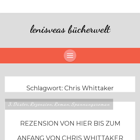
lenisveas bücherwelt
Schlagwort:
Chris Whittaker
3
Düster
Rezension
Roman
Spannungsroman
,
,
,
,
REZENSION VON HIER BIS ZUM
ANFANG VON CHRIS WHITTAKER