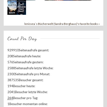
lenisvea`s Bücherwelt (Sandra Berghaus)'s favorite books »
Count Per Day
929910
Seitenaufrufe gesamt:
208
Seitenaufrufe heute:
576
Seitenaufrufe gestern:
2588
Seitenaufrufe letzte Woche:
2300
Seitenaufrufe pro Monat:
387535
Besucher gesamt:
194
Besucher heute:
2041
Besucher letzte Woche:
264
Besucher pro Tag:
1
Besucher momentan online: