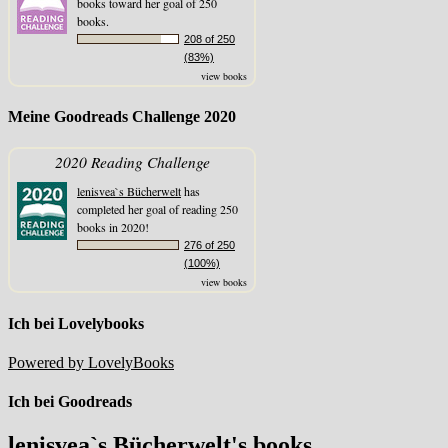
books toward her goal of 250
books.
208 of 250
(83%)
view books
Meine Goodreads Challenge 2020
2020 Reading Challenge
lenisvea`s Bücherwelt
has
completed her goal of reading 250
books in 2020!
276 of 250
(100%)
view books
Ich bei Lovelybooks
Powered by LovelyBooks
Ich bei Goodreads
lenisvea`s Bücherwelt's books