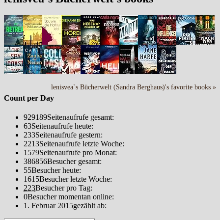
lenisvea`s Bücherwelt (Sandra Berghaus)'s favorite books »
Count per Day
929189
Seitenaufrufe gesamt:
63
Seitenaufrufe heute:
233
Seitenaufrufe gestern:
2213
Seitenaufrufe letzte Woche:
1579
Seitenaufrufe pro Monat:
386856
Besucher gesamt:
55
Besucher heute:
1615
Besucher letzte Woche:
223
Besucher pro Tag:
0
Besucher momentan online:
1. Februar 2015
gezählt ab: