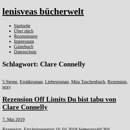
lenisveas bücherwelt
Startseite
Über mich
Rezensionen
Impressum
Gästebuch
Datenschutz
Schlagwort:
Clare Connelly
5 Sterne
,
Erotikroman
,
Liebesroman
,
Mira Taschenbuch
,
Rezension
,
sexy
Rezension Off Limits Du bist tabu von
Clare Connelly
7. Mai 2019
Rezension Erscheinungstag: 01.04.2019 Seitenanzahl:304