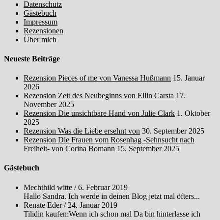
Datenschutz
Gästebuch
Impressum
Rezensionen
Über mich
Neueste Beiträge
Rezension Pieces of me von Vanessa Hußmann
15. Januar
2026
Rezension Zeit des Neubeginns von Ellin Carsta
17.
November 2025
Rezension Die unsichtbare Hand von Julie Clark
1. Oktober
2025
Rezension Was die Liebe ersehnt von
30. September 2025
Rezension Die Frauen vom Rosenhag -Sehnsucht nach
Freiheit- von Corina Bomann
15. September 2025
Gästebuch
Mechthild witte
/
6. Februar 2019
Hallo Sandra. Ich werde in deinen Blog jetzt mal öfters...
Renate Eder
/
24. Januar 2019
Tilidin kaufen:Wenn ich schon mal Da bin hinterlasse ich