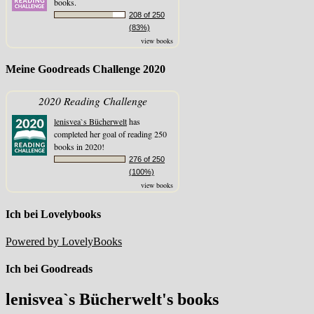
books.
208 of 250
(83%)
view books
Meine Goodreads Challenge 2020
2020 Reading Challenge
lenisvea`s Bücherwelt
has
completed her goal of reading 250
books in 2020!
276 of 250
(100%)
view books
Ich bei Lovelybooks
Powered by LovelyBooks
Ich bei Goodreads
lenisvea`s Bücherwelt's books