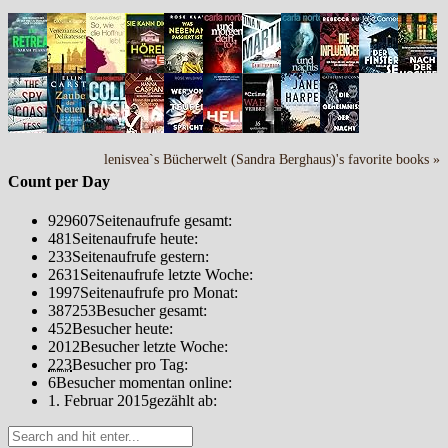
lenisvea`s Bücherwelt (Sandra Berghaus)'s favorite books »
Count per Day
929607
Seitenaufrufe gesamt:
481
Seitenaufrufe heute:
233
Seitenaufrufe gestern:
2631
Seitenaufrufe letzte Woche:
1997
Seitenaufrufe pro Monat:
387253
Besucher gesamt:
452
Besucher heute:
2012
Besucher letzte Woche:
223
Besucher pro Tag:
6
Besucher momentan online:
1. Februar 2015
gezählt ab: