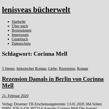
lenisveas bücherwelt
Startseite
Über mich
Rezensionen
Impressum
Gästebuch
Datenschutz
Schlagwort:
Corinna Mell
5 Sterne
,
historischer Roman
,
Liebe
,
Rezension
,
Roman
Rezension Damals in Berlin von Corinna
Mell
21. Februar 2020
Verlag: Droemer TB Erscheinungstermin: 13.01.2020 384 Seiten
ISBN: 978-3-426-30723-6 Autorin: Corinna Mell Die Jugend