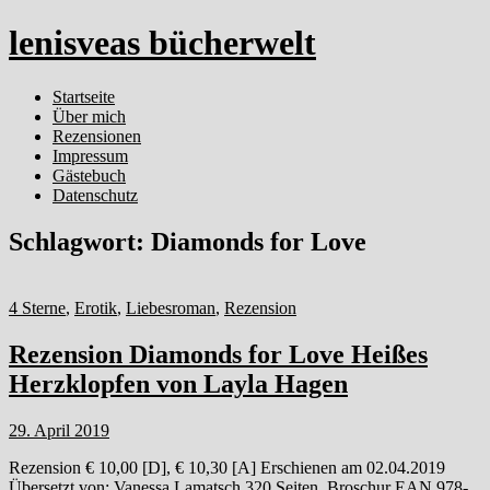
lenisveas bücherwelt
Startseite
Über mich
Rezensionen
Impressum
Gästebuch
Datenschutz
Schlagwort:
Diamonds for Love
4 Sterne
,
Erotik
,
Liebesroman
,
Rezension
Rezension Diamonds for Love Heißes
Herzklopfen von Layla Hagen
29. April 2019
Rezension € 10,00 [D], € 10,30 [A] Erschienen am 02.04.2019
Übersetzt von: Vanessa Lamatsch 320 Seiten, Broschur EAN 978-