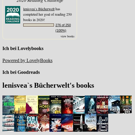
lenisvea`s Bücherwelt
has
completed her goal of reading 250
books in 2020!
276 of 250
(100%)
view books
Ich bei Lovelybooks
Powered by LovelyBooks
Ich bei Goodreads
lenisvea`s Bücherwelt's books