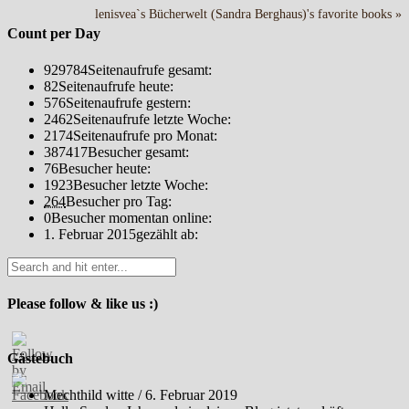
lenisvea`s Bücherwelt (Sandra Berghaus)'s favorite books »
Count per Day
929784
Seitenaufrufe gesamt:
82
Seitenaufrufe heute:
576
Seitenaufrufe gestern:
2462
Seitenaufrufe letzte Woche:
2174
Seitenaufrufe pro Monat:
387417
Besucher gesamt:
76
Besucher heute:
1923
Besucher letzte Woche:
264
Besucher pro Tag:
0
Besucher momentan online:
1. Februar 2015
gezählt ab:
Please follow & like us :)
Gästebuch
Mechthild witte
/
6. Februar 2019