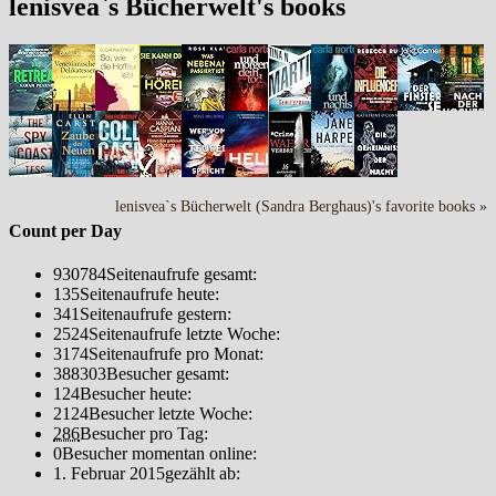
lenisvea`s Bücherwelt's books
lenisvea`s Bücherwelt (Sandra Berghaus)'s favorite books »
Count per Day
930784
Seitenaufrufe gesamt:
135
Seitenaufrufe heute:
341
Seitenaufrufe gestern:
2524
Seitenaufrufe letzte Woche:
3174
Seitenaufrufe pro Monat:
388303
Besucher gesamt:
124
Besucher heute:
2124
Besucher letzte Woche:
286
Besucher pro Tag:
0
Besucher momentan online:
1. Februar 2015
gezählt ab: