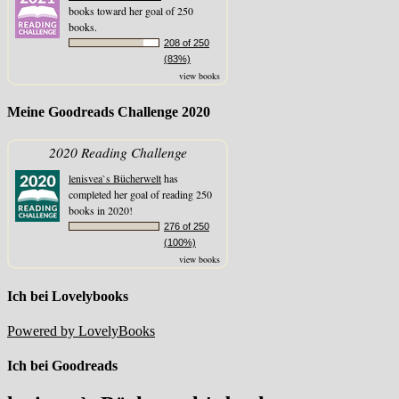
books toward her goal of 250
books.
208 of 250
(83%)
view books
Meine Goodreads Challenge 2020
2020 Reading Challenge
lenisvea`s Bücherwelt
has
completed her goal of reading 250
books in 2020!
276 of 250
(100%)
view books
Ich bei Lovelybooks
Powered by LovelyBooks
Ich bei Goodreads