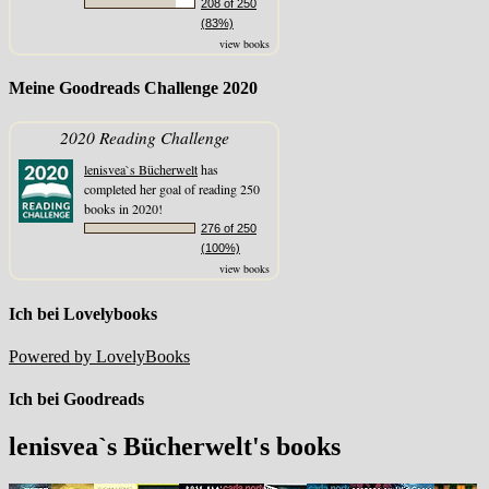
208 of 250
(83%)
view books
Meine Goodreads Challenge 2020
2020 Reading Challenge
lenisvea`s Bücherwelt
has
completed her goal of reading 250
books in 2020!
276 of 250
(100%)
view books
Ich bei Lovelybooks
Powered by LovelyBooks
Ich bei Goodreads
lenisvea`s Bücherwelt's books