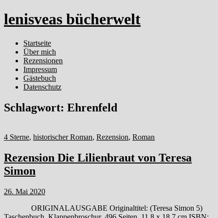
lenisveas bücherwelt
Startseite
Über mich
Rezensionen
Impressum
Gästebuch
Datenschutz
Schlagwort:
Ehrenfeld
4 Sterne
,
historischer Roman
,
Rezension
,
Roman
Rezension Die Lilienbraut von Teresa
Simon
26. Mai 2020
ORIGINALAUSGABE Originaltitel: (Teresa Simon 5)
Taschenbuch, Klappenbroschur, 496 Seiten, 11,8 x 18,7 cm ISBN: