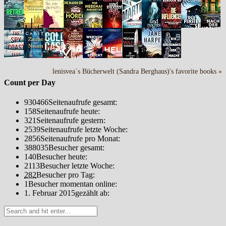
lenisvea`s Bücherwelt (Sandra Berghaus)'s favorite books »
Count per Day
930466
Seitenaufrufe gesamt:
158
Seitenaufrufe heute:
321
Seitenaufrufe gestern:
2539
Seitenaufrufe letzte Woche:
2856
Seitenaufrufe pro Monat:
388035
Besucher gesamt:
140
Besucher heute:
2113
Besucher letzte Woche:
282
Besucher pro Tag:
1
Besucher momentan online:
1. Februar 2015
gezählt ab: