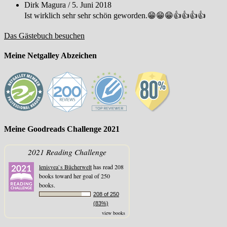
Dirk Magura
/
5. Juni 2018
Ist wirklich sehr sehr schön geworden.😁😁😁👍👍👍👍
Das Gästebuch besuchen
Meine Netgalley Abzeichen
Meine Goodreads Challenge 2021
2021 Reading Challenge
lenisvea`s Bücherwelt
has read 208
books toward her goal of 250
books.
208 of 250
(83%)
view books