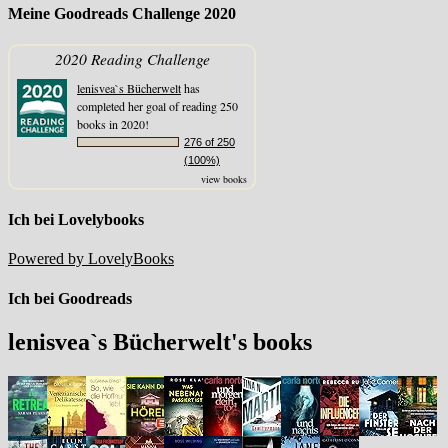
Meine Goodreads Challenge 2020
2020 Reading Challenge
lenisvea`s Bücherwelt
has
completed her goal of reading 250
books in 2020!
276 of 250
(100%)
view books
Ich bei Lovelybooks
Powered by LovelyBooks
Ich bei Goodreads
lenisvea`s Bücherwelt's books