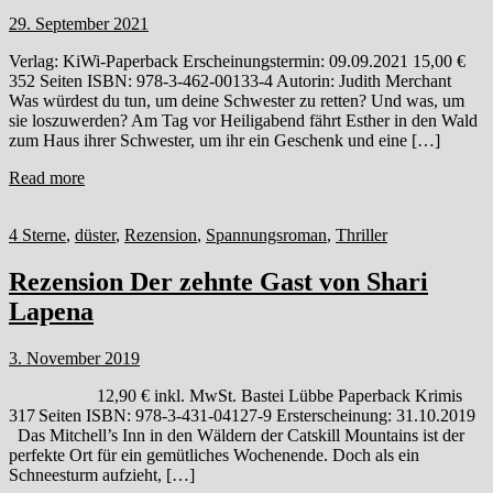
29. September 2021
Verlag: KiWi-Paperback Erscheinungstermin: 09.09.2021 15,00 €
352 Seiten ISBN: 978-3-462-00133-4 Autorin: Judith Merchant
Was würdest du tun, um deine Schwester zu retten? Und was, um
sie loszuwerden? Am Tag vor Heiligabend fährt Esther in den Wald
zum Haus ihrer Schwester, um ihr ein Geschenk und eine […]
Read more
4 Sterne
,
düster
,
Rezension
,
Spannungsroman
,
Thriller
Rezension Der zehnte Gast von Shari
Lapena
3. November 2019
12,90 € inkl. MwSt. Bastei Lübbe Paperback Krimis
317 Seiten ISBN: 978-3-431-04127-9 Ersterscheinung: 31.10.2019
Das Mitchell’s Inn in den Wäldern der Catskill Mountains ist der
perfekte Ort für ein gemütliches Wochenende. Doch als ein
Schneesturm aufzieht, […]