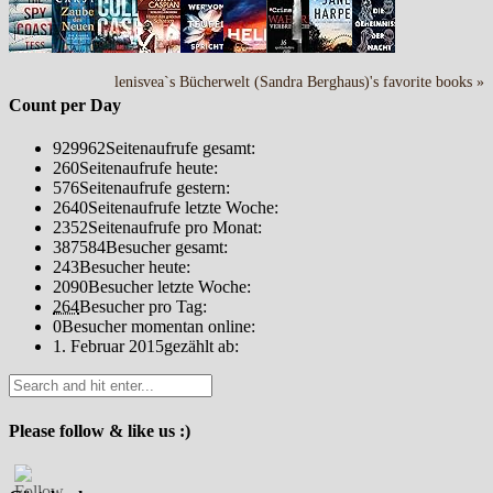
lenisvea`s Bücherwelt (Sandra Berghaus)'s favorite books »
Count per Day
929962
Seitenaufrufe gesamt:
260
Seitenaufrufe heute:
576
Seitenaufrufe gestern:
2640
Seitenaufrufe letzte Woche:
2352
Seitenaufrufe pro Monat:
387584
Besucher gesamt:
243
Besucher heute:
2090
Besucher letzte Woche:
264
Besucher pro Tag:
0
Besucher momentan online:
1. Februar 2015
gezählt ab:
Please follow & like us :)