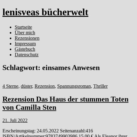
lenisveas bücherwelt
Startseite
Über mich
Rezensionen
Impressum
Gästebuch
Datenschutz
Schlagwort:
einsames Anwesen
4 Sterne
,
düster
,
Rezension
,
Spannungsroman
,
Thriller
Rezension Das Haus der stummen Toten
von Camilla Sten
21. Juli 2022
Erscheinungstag: 24.05.2022 Seitenanzahl:416
ISBN/Artikelnummer:9783749903986 15,00 € Als Eleanor ihrer