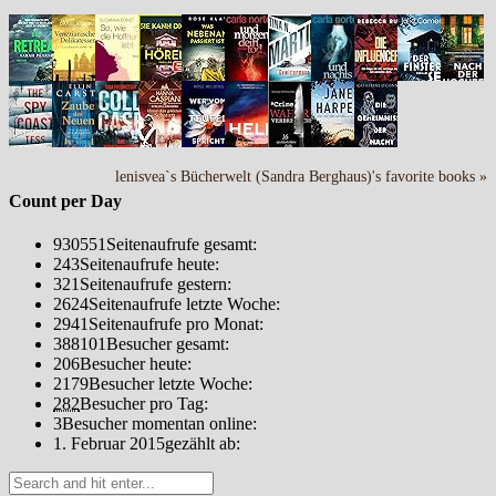
lenisvea`s Bücherwelt (Sandra Berghaus)'s favorite books »
Count per Day
930551
Seitenaufrufe gesamt:
243
Seitenaufrufe heute:
321
Seitenaufrufe gestern:
2624
Seitenaufrufe letzte Woche:
2941
Seitenaufrufe pro Monat:
388101
Besucher gesamt:
206
Besucher heute:
2179
Besucher letzte Woche:
282
Besucher pro Tag:
3
Besucher momentan online:
1. Februar 2015
gezählt ab: