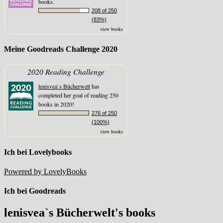
books.
208 of 250
(83%)
view books
Meine Goodreads Challenge 2020
2020 Reading Challenge
lenisvea`s Bücherwelt
has
completed her goal of reading 250
books in 2020!
276 of 250
(100%)
view books
Ich bei Lovelybooks
Powered by LovelyBooks
Ich bei Goodreads
lenisvea`s Bücherwelt's books