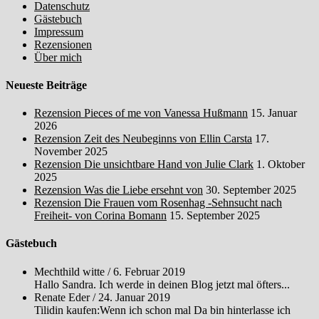
Datenschutz
Gästebuch
Impressum
Rezensionen
Über mich
Neueste Beiträge
Rezension Pieces of me von Vanessa Hußmann
15. Januar
2026
Rezension Zeit des Neubeginns von Ellin Carsta
17.
November 2025
Rezension Die unsichtbare Hand von Julie Clark
1. Oktober
2025
Rezension Was die Liebe ersehnt von
30. September 2025
Rezension Die Frauen vom Rosenhag -Sehnsucht nach
Freiheit- von Corina Bomann
15. September 2025
Gästebuch
Mechthild witte
/
6. Februar 2019
Hallo Sandra. Ich werde in deinen Blog jetzt mal öfters...
Renate Eder
/
24. Januar 2019
Tilidin kaufen:Wenn ich schon mal Da bin hinterlasse ich