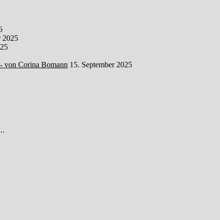
6
 2025
025
t- von Corina Bomann
15. September 2025
..