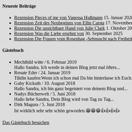
Neueste Beiträge
Rezension Pieces of me von Vanessa Hußmann
15. Januar 202
Rezension Zeit des Neubeginns von Ellin Carsta
17. November
Rezension Die unsichtbare Hand von Julie Clark
1. Oktober 2
Rezension Was die Liebe ersehnt von
30. September 2025
Rezension Die Frauen vom Rosenhag -Sehnsucht nach Freihei
Gästebuch
Mechthild witte
/
6. Februar 2019
Hallo Sandra. Ich werde in deinen Blog jetzt mal öfters...
Renate Eder
/
24. Januar 2019
Tilidin kaufen:Wenn ich schon mal Da bin hinterlasse ich Euch.
Gaby Kickuth
/
10. August 2018
Hallo Sandra, ich bin ganz begeistert von deinem Blog und...
Nadys Bücherwelt
/
5. Juni 2018
Hallo liebe Sandra, Dein Blog wird von Tag zu Tag...
Dirk Magura
/
5. Juni 2018
Ist wirklich sehr sehr schön geworden.😁😁😁👍👍👍👍
Das Gästebuch besuchen