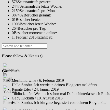
576
Seitenaufrufe gestern:
2447
Seitenaufrufe letzte Woche:
2159
Seitenaufrufe pro Monat:
387402
Besucher gesamt:
61
Besucher heute:
1908
Besucher letzte Woche:
264
Besucher pro Tag:
0
Besucher momentan online:
1. Februar 2015
gezählt ab:
Please follow & like us :)
Gästebuch
Mechthild witte
/
6. Februar 2019
Hallo Sandra. Ich werde in deinen Blog jetzt mal öfters...
Renate Eder
/
24. Januar 2019
Tilidin kaufen:Wenn ich schon mal Da bin hinterlasse ich Euch.
Gaby Kickuth
/
10. August 2018
Hallo Sandra, ich bin ganz begeistert von deinem Blog und...