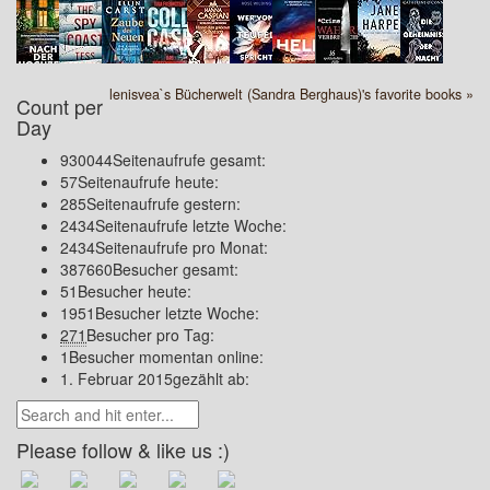
lenisvea`s Bücherwelt (Sandra Berghaus)'s favorite books »
Count per
Day
930044
Seitenaufrufe gesamt:
57
Seitenaufrufe heute:
285
Seitenaufrufe gestern:
2434
Seitenaufrufe letzte Woche:
2434
Seitenaufrufe pro Monat:
387660
Besucher gesamt:
51
Besucher heute:
1951
Besucher letzte Woche:
271
Besucher pro Tag:
1
Besucher momentan online:
1. Februar 2015
gezählt ab:
Please follow & like us :)