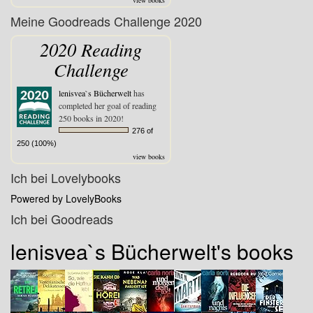
view books
Meine Goodreads Challenge 2020
2020 Reading
Challenge
lenisvea`s Bücherwelt
has
completed her goal of reading
250 books in 2020!
276 of
250 (100%)
view books
Ich bei Lovelybooks
Powered by LovelyBooks
Ich bei Goodreads
lenisvea`s Bücherwelt's books