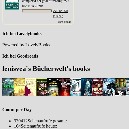
completed her goal of reading 250
books in 2020!
276 of 250
(100%)
view books
Ich bei Lovelybooks
Powered by LovelyBooks
Ich bei Goodreads
lenisvea`s Bücherwelt's books
Count per Day
930412
Seitenaufrufe gesamt:
104
Seitenaufrufe heute: