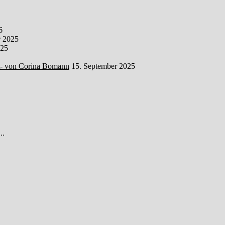
6
 2025
025
t- von Corina Bomann
15. September 2025
..