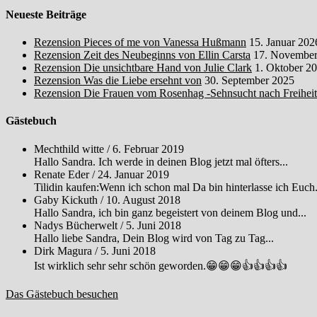
Neueste Beiträge
Rezension Pieces of me von Vanessa Hußmann
15. Januar 202
Rezension Zeit des Neubeginns von Ellin Carsta
17. November
Rezension Die unsichtbare Hand von Julie Clark
1. Oktober 2
Rezension Was die Liebe ersehnt von
30. September 2025
Rezension Die Frauen vom Rosenhag -Sehnsucht nach Freihei
Gästebuch
Mechthild witte
/
6. Februar 2019
Hallo Sandra. Ich werde in deinen Blog jetzt mal öfters...
Renate Eder
/
24. Januar 2019
Tilidin kaufen:Wenn ich schon mal Da bin hinterlasse ich Euch.
Gaby Kickuth
/
10. August 2018
Hallo Sandra, ich bin ganz begeistert von deinem Blog und...
Nadys Bücherwelt
/
5. Juni 2018
Hallo liebe Sandra, Dein Blog wird von Tag zu Tag...
Dirk Magura
/
5. Juni 2018
Ist wirklich sehr sehr schön geworden.😁😁😁👍👍👍👍
Das Gästebuch besuchen