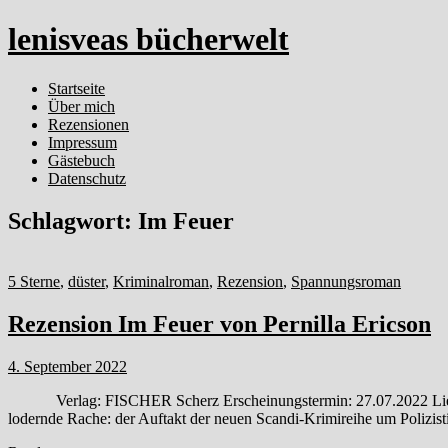
lenisveas bücherwelt
Startseite
Über mich
Rezensionen
Impressum
Gästebuch
Datenschutz
Schlagwort:
Im Feuer
5 Sterne
,
düster
,
Kriminalroman
,
Rezension
,
Spannungsroman
Rezension Im Feuer von Pernilla Ericson
4. September 2022
Verlag: FISCHER Scherz Erscheinungstermin: 27.07.2022 Liefersta
lodernde Rache: der Auftakt der neuen Scandi-Krimireihe um Polizis