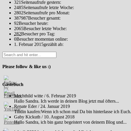
321
Seitenaufrufe gestern:
2485
Seitenaufrufe letzte Woche:
2802
Seitenaufrufe pro Monat:
387987
Besucher gesamt:
92
Besucher heute:
2065
Besucher letzte Woche:
282
Besucher pro Tag:
0
Besucher momentan online:
1. Februar 2015
gezählt ab:
Please follow & like us :)
Gästebuch
Mechthild witte
/
6. Februar 2019
Hallo Sandra. Ich werde in deinen Blog jetzt mal öfters...
Renate Eder
/
24. Januar 2019
Tilidin kaufen:Wenn ich schon mal Da bin hinterlasse ich Euch.
Gaby Kickuth
/
10. August 2018
Hallo Sandra, ich bin ganz begeistert von deinem Blog und...