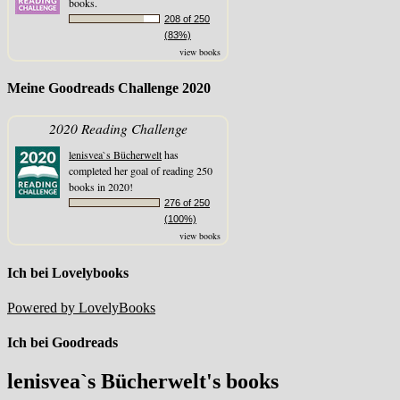
books.
208 of 250
(83%)
view books
Meine Goodreads Challenge 2020
2020 Reading Challenge
lenisvea`s Bücherwelt
has
completed her goal of reading 250
books in 2020!
276 of 250
(100%)
view books
Ich bei Lovelybooks
Powered by LovelyBooks
Ich bei Goodreads
lenisvea`s Bücherwelt's books