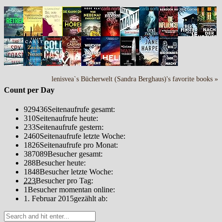
lenisvea`s Bücherwelt (Sandra Berghaus)'s favorite books »
Count per Day
929436
Seitenaufrufe gesamt:
310
Seitenaufrufe heute:
233
Seitenaufrufe gestern:
2460
Seitenaufrufe letzte Woche:
1826
Seitenaufrufe pro Monat:
387089
Besucher gesamt:
288
Besucher heute:
1848
Besucher letzte Woche:
223
Besucher pro Tag:
1
Besucher momentan online:
1. Februar 2015
gezählt ab: