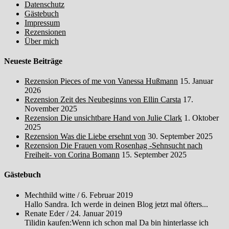
Datenschutz
Gästebuch
Impressum
Rezensionen
Über mich
Neueste Beiträge
Rezension Pieces of me von Vanessa Hußmann
15. Januar
2026
Rezension Zeit des Neubeginns von Ellin Carsta
17.
November 2025
Rezension Die unsichtbare Hand von Julie Clark
1. Oktober
2025
Rezension Was die Liebe ersehnt von
30. September 2025
Rezension Die Frauen vom Rosenhag -Sehnsucht nach
Freiheit- von Corina Bomann
15. September 2025
Gästebuch
Mechthild witte
/
6. Februar 2019
Hallo Sandra. Ich werde in deinen Blog jetzt mal öfters...
Renate Eder
/
24. Januar 2019
Tilidin kaufen:Wenn ich schon mal Da bin hinterlasse ich