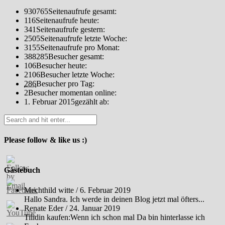
930765
Seitenaufrufe gesamt:
116
Seitenaufrufe heute:
341
Seitenaufrufe gestern:
2505
Seitenaufrufe letzte Woche:
3155
Seitenaufrufe pro Monat:
388285
Besucher gesamt:
106
Besucher heute:
2106
Besucher letzte Woche:
286
Besucher pro Tag:
2
Besucher momentan online:
1. Februar 2015
gezählt ab:
Please follow & like us :)
Gästebuch
Mechthild witte
/
6. Februar 2019
Hallo Sandra. Ich werde in deinen Blog jetzt mal öfters...
Renate Eder
/
24. Januar 2019
Tilidin kaufen:Wenn ich schon mal Da bin hinterlasse ich