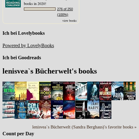
books in 2020!
276 of 250
(100%)
view books
Ich bei Lovelybooks
Powered by LovelyBooks
Ich bei Goodreads
lenisvea`s Bücherwelt's books
lenisvea`s Bücherwelt (Sandra Berghaus)'s favorite books »
Count per Day