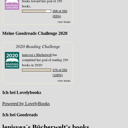
books toward her goal of 250
books.
208 of 250
(83%)
view books
Meine Goodreads Challenge 2020
2020 Reading Challenge
lenisvea`s Bücherwelt
has
completed her goal of reading 250
books in 2020!
276 of 250
(100%)
view books
Ich bei Lovelybooks
Powered by LovelyBooks
Ich bei Goodreads
lenisvea`s Bücherwelt's books