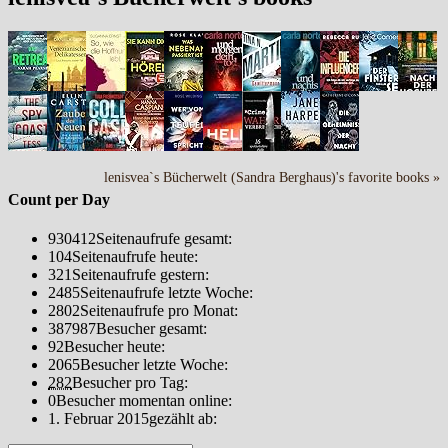
lenisvea`s Bücherwelt (Sandra Berghaus)'s favorite books »
Count per Day
930412
Seitenaufrufe gesamt:
104
Seitenaufrufe heute:
321
Seitenaufrufe gestern:
2485
Seitenaufrufe letzte Woche:
2802
Seitenaufrufe pro Monat:
387987
Besucher gesamt:
92
Besucher heute:
2065
Besucher letzte Woche:
282
Besucher pro Tag:
0
Besucher momentan online:
1. Februar 2015
gezählt ab: