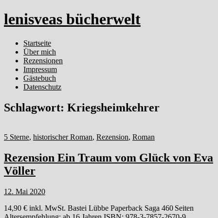
lenisveas bücherwelt
Startseite
Über mich
Rezensionen
Impressum
Gästebuch
Datenschutz
Schlagwort:
Kriegsheimkehrer
5 Sterne
,
historischer Roman
,
Rezension
,
Roman
Rezension Ein Traum vom Glück von Eva
Völler
12. Mai 2020
14,90 € inkl. MwSt. Bastei Lübbe Paperback Saga 460 Seiten
Altersempfehlung: ab 16 Jahren ISBN: 978-3-7857-2670-9