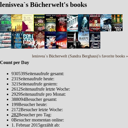
lenisvea`s Bücherwelt's books
lenisvea`s Bücherwelt (Sandra Berghaus)'s favorite books »
Count per Day
930539
Seitenaufrufe gesamt:
231
Seitenaufrufe heute:
321
Seitenaufrufe gestern:
2612
Seitenaufrufe letzte Woche:
2929
Seitenaufrufe pro Monat:
388094
Besucher gesamt:
199
Besucher heute:
2172
Besucher letzte Woche:
282
Besucher pro Tag:
0
Besucher momentan online:
1. Februar 2015
gezählt ab: