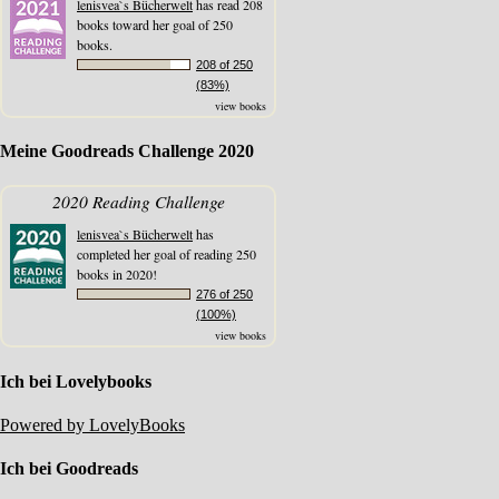
lenisvea`s Bücherwelt
has read 208
books toward her goal of 250
books.
208 of 250
(83%)
view books
Meine Goodreads Challenge 2020
2020 Reading Challenge
lenisvea`s Bücherwelt
has
completed her goal of reading 250
books in 2020!
276 of 250
(100%)
view books
Ich bei Lovelybooks
Powered by LovelyBooks
Ich bei Goodreads