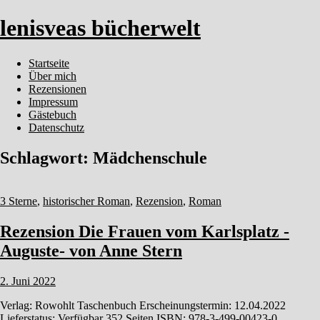
lenisveas bücherwelt
Startseite
Über mich
Rezensionen
Impressum
Gästebuch
Datenschutz
Schlagwort:
Mädchenschule
3 Sterne
,
historischer Roman
,
Rezension
,
Roman
Rezension Die Frauen vom Karlsplatz -
Auguste- von Anne Stern
2. Juni 2022
Verlag: Rowohlt Taschenbuch Erscheinungstermin: 12.04.2022
Lieferstatus: Verfügbar 352 Seiten ISBN: 978-3-499-00423-0