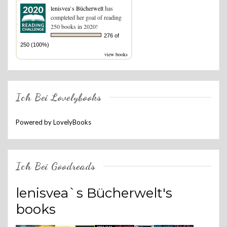
lenisvea`s Bücherwelt
has
completed her goal of reading
250 books in 2020!
276 of
250 (100%)
view books
Ich Bei Lovelybooks
Powered by LovelyBooks
Ich Bei Goodreads
lenisvea`s Bücherwelt's
books