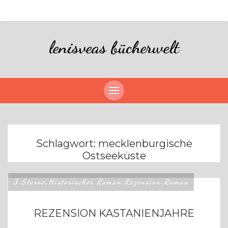
lenisveas bücherwelt
Schlagwort:
mecklenburgische
Ostseeküste
3 Sterne
Historischer Roman
Rezension
Roman
,
,
,
REZENSION KASTANIENJAHRE