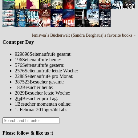
lenisvea`s Bücherwelt (Sandra Berghaus)'s favorite books »
Count per Day
929898
Seitenaufrufe gesamt:
196
Seitenaufrufe heute:
576
Seitenaufrufe gestern:
2576
Seitenaufrufe letzte Woche:
2288
Seitenaufrufe pro Monat:
387523
Besucher gesamt:
182
Besucher heute:
2029
Besucher letzte Woche:
264
Besucher pro Tag:
1
Besucher momentan online:
1. Februar 2015
gezählt ab:
Please follow & like us :)