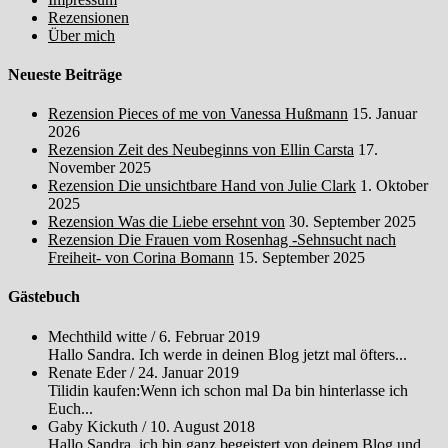
Rezensionen
Über mich
Neueste Beiträge
Rezension Pieces of me von Vanessa Hußmann
15. Januar
2026
Rezension Zeit des Neubeginns von Ellin Carsta
17.
November 2025
Rezension Die unsichtbare Hand von Julie Clark
1. Oktober
2025
Rezension Was die Liebe ersehnt von
30. September 2025
Rezension Die Frauen vom Rosenhag -Sehnsucht nach
Freiheit- von Corina Bomann
15. September 2025
Gästebuch
Mechthild witte
/
6. Februar 2019
Hallo Sandra. Ich werde in deinen Blog jetzt mal öfters...
Renate Eder
/
24. Januar 2019
Tilidin kaufen:Wenn ich schon mal Da bin hinterlasse ich
Euch...
Gaby Kickuth
/
10. August 2018
Hallo Sandra, ich bin ganz begeistert von deinem Blog und...