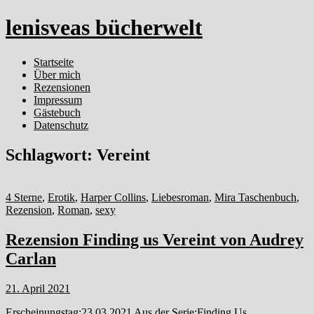
lenisveas bücherwelt
Startseite
Über mich
Rezensionen
Impressum
Gästebuch
Datenschutz
Schlagwort:
Vereint
4 Sterne
,
Erotik
,
Harper Collins
,
Liebesroman
,
Mira Taschenbuch
,
Rezension
,
Roman
,
sexy
Rezension Finding us Vereint von Audrey
Carlan
21. April 2021
Erscheinungstag:23.03.2021 Aus der Serie:Finding Us