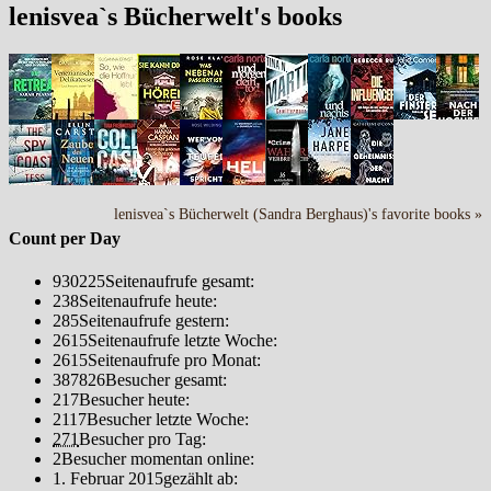
lenisvea`s Bücherwelt's books
lenisvea`s Bücherwelt (Sandra Berghaus)'s favorite books »
Count per Day
930225
Seitenaufrufe gesamt:
238
Seitenaufrufe heute:
285
Seitenaufrufe gestern:
2615
Seitenaufrufe letzte Woche:
2615
Seitenaufrufe pro Monat:
387826
Besucher gesamt:
217
Besucher heute:
2117
Besucher letzte Woche:
271
Besucher pro Tag:
2
Besucher momentan online:
1. Februar 2015
gezählt ab: