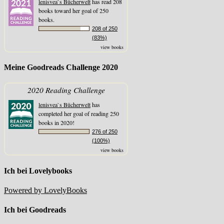
lenisvea`s Bücherwelt
has read 208
books toward her goal of 250
books.
208 of 250
(83%)
view books
Meine Goodreads Challenge 2020
2020 Reading Challenge
lenisvea`s Bücherwelt
has
completed her goal of reading 250
books in 2020!
276 of 250
(100%)
view books
Ich bei Lovelybooks
Powered by LovelyBooks
Ich bei Goodreads