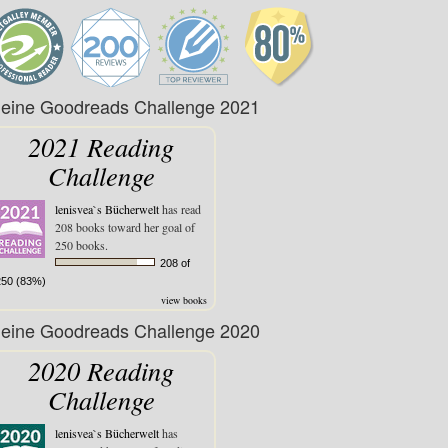
eine Goodreads Challenge 2021
2021 Reading
Challenge
lenisvea`s Bücherwelt
has read
208 books toward her goal of
250 books.
208 of
250 (83%)
view books
eine Goodreads Challenge 2020
2020 Reading
Challenge
lenisvea`s Bücherwelt
has