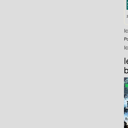
I
P
I
l