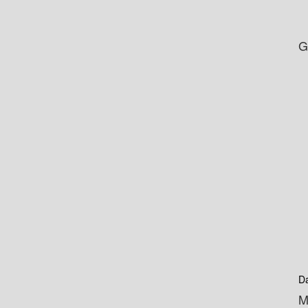
G
D
M