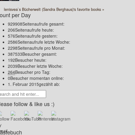
lenisvea`s Bücherwelt (Sandra Berghaus)'s favorite books »
ount per Day
929908
Seitenaufrufe gesamt:
206
Seitenaufrufe heute:
576
Seitenaufrufe gestern:
2586
Seitenaufrufe letzte Woche:
2298
Seitenaufrufe pro Monat:
387533
Besucher gesamt:
192
Besucher heute:
2039
Besucher letzte Woche:
264
Besucher pro Tag:
0
Besucher momentan online:
1. Februar 2015
gezählt ab:
lease follow & like us :)
ästebuch