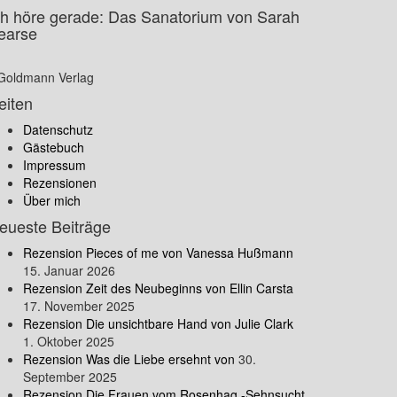
ch höre gerade: Das Sanatorium von Sarah
earse
Goldmann Verlag
eiten
Datenschutz
Gästebuch
Impressum
Rezensionen
Über mich
eueste Beiträge
Rezension Pieces of me von Vanessa Hußmann
15. Januar 2026
Rezension Zeit des Neubeginns von Ellin Carsta
17. November 2025
Rezension Die unsichtbare Hand von Julie Clark
1. Oktober 2025
Rezension Was die Liebe ersehnt von
30.
September 2025
Rezension Die Frauen vom Rosenhag -Sehnsucht