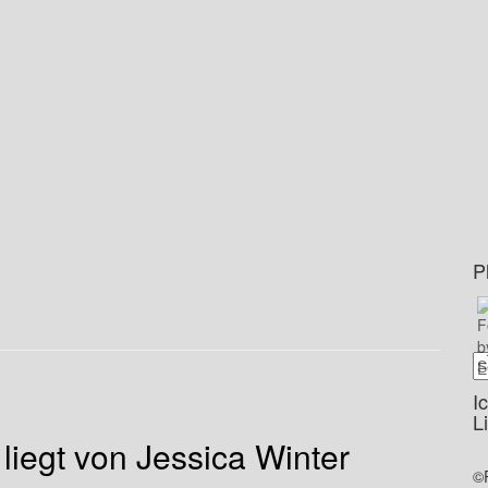
P
I
L
iegt von Jessica Winter
©