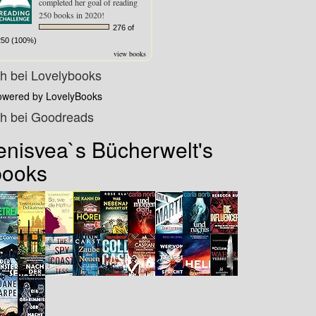
completed her goal of reading
250 books in 2020!
276 of
250 (100%)
view books
ch bei Lovelybooks
owered by LovelyBooks
ch bei Goodreads
enisvea`s Bücherwelt's
books