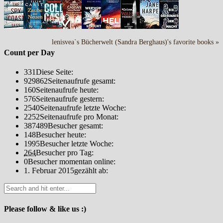
lenisvea`s Bücherwelt (Sandra Berghaus)'s favorite books »
Count per Day
331
Diese Seite:
929862
Seitenaufrufe gesamt:
160
Seitenaufrufe heute:
576
Seitenaufrufe gestern:
2540
Seitenaufrufe letzte Woche:
2252
Seitenaufrufe pro Monat:
387489
Besucher gesamt:
148
Besucher heute:
1995
Besucher letzte Woche:
264
Besucher pro Tag:
0
Besucher momentan online:
1. Februar 2015
gezählt ab:
Please follow & like us :)