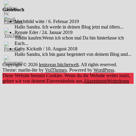
Gästebuch
Mechthild witte
/
6. Februar 2019
Hallo Sandra. Ich werde in deinen Blog jetzt mal öfters...
Renate Eder
/
24. Januar 2019
Tilidin kaufen:Wenn ich schon mal Da bin hinterlasse ich
Euch...
Gaby Kickuth
/
10. August 2018
Hallo Sandra, ich bin ganz begeistert von deinem Blog und...
Copyright © 2026
lenisveas bücherwelt
. All rights reserved.
Theme: marlin-lite by
VolThemes
. Powered by
WordPress
.
Diese Website benutzt Cookies. Wenn du die Website weiter nutzt,
gehen wir von deinem Einverständnis aus.
Akzeptieren
Weiterlesen