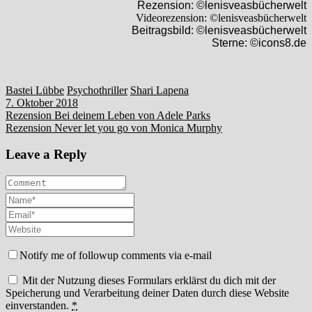
Rezension: ©lenisveasbücherwelt
Videorezension: ©lenisveasbücherwelt
Beitragsbild: ©lenisveasbücherwelt
Sterne: ©icons8.de
Bastei Lübbe
Psychothriller
Shari Lapena
7. Oktober 2018
Beitragsnavigation
Rezension Bei deinem Leben von Adele Parks
Rezension Never let you go von Monica Murphy
Leave a Reply
Notify me of followup comments via e-mail
Mit der Nutzung dieses Formulars erklärst du dich mit der
Speicherung und Verarbeitung deiner Daten durch diese Website
einverstanden.
*