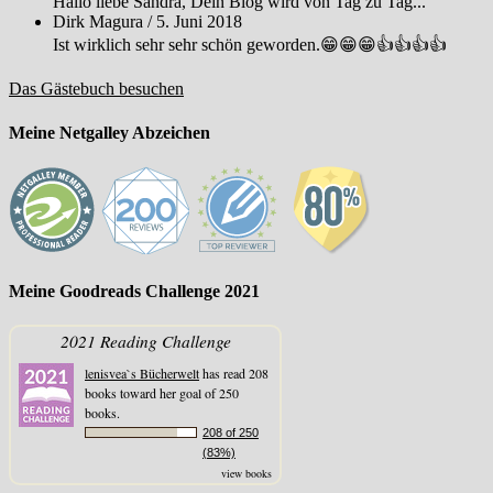
Hallo liebe Sandra, Dein Blog wird von Tag zu Tag...
Dirk Magura
/
5. Juni 2018
Ist wirklich sehr sehr schön geworden.😁😁😁👍👍👍👍
Das Gästebuch besuchen
Meine Netgalley Abzeichen
Meine Goodreads Challenge 2021
2021 Reading Challenge
lenisvea`s Bücherwelt
has read 208
books toward her goal of 250
books.
208 of 250
(83%)
view books