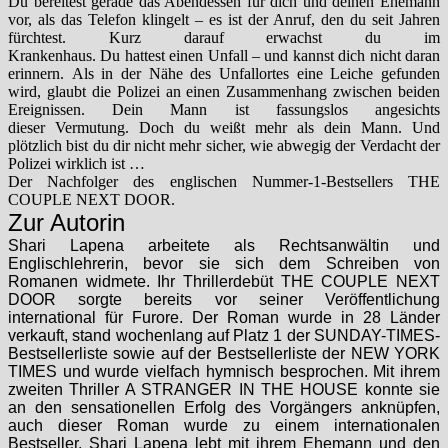
Du bereitest gerade das Abendessen für dich und deinen Ehemann
vor, als das Telefon klingelt – es ist der Anruf, den du seit Jahren
fürchtest. Kurz darauf erwachst du im
Krankenhaus. Du hattest einen Unfall – und kannst dich nicht daran
erinnern. Als in der Nähe des Unfallortes eine Leiche gefunden
wird, glaubt die Polizei an einen Zusammenhang zwischen beiden
Ereignissen. Dein Mann ist fassungslos angesichts
dieser Vermutung. Doch du weißt mehr als dein Mann. Und
plötzlich bist du dir nicht mehr sicher, wie abwegig der Verdacht der
Polizei wirklich ist …
Der Nachfolger des englischen Nummer-1-Bestsellers THE
COUPLE NEXT DOOR.
Zur Autorin
Shari Lapena arbeitete als Rechtsanwältin und
Englischlehrerin, bevor sie sich dem Schreiben von
Romanen widmete. Ihr Thrillerdebüt THE COUPLE NEXT
DOOR sorgte bereits vor seiner Veröffentlichung
international für Furore. Der Roman wurde in 28 Länder
verkauft, stand wochenlang auf Platz 1 der
SUNDAY-TIMES
-
Bestsellerliste sowie auf der Bestsellerliste der
NEW YORK
TIMES
und wurde vielfach hymnisch besprochen. Mit ihrem
zweiten Thriller A STRANGER IN THE HOUSE konnte sie
an den sensationellen Erfolg des Vorgängers anknüpfen,
auch dieser Roman wurde zu einem internationalen
Bestseller. Shari Lapena lebt mit ihrem Ehemann und den