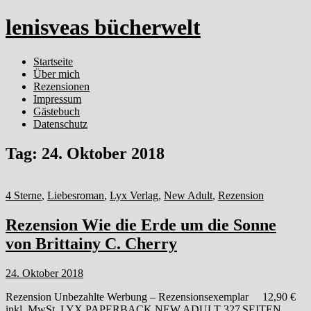
lenisveas bücherwelt
Startseite
Über mich
Rezensionen
Impressum
Gästebuch
Datenschutz
Tag:
24. Oktober 2018
4 Sterne
,
Liebesroman
,
Lyx Verlag
,
New Adult
,
Rezension
Rezension Wie die Erde um die Sonne
von Brittainy C. Cherry
24. Oktober 2018
Rezension Unbezahlte Werbung – Rezensionsexemplar 12,90 €
inkl. MwSt. LYX PAPERBACK NEW ADULT 327 SEITEN