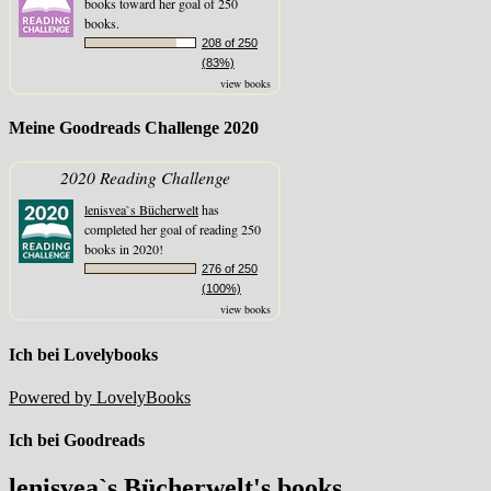
books toward her goal of 250
books.
208 of 250
(83%)
view books
Meine Goodreads Challenge 2020
2020 Reading Challenge
lenisvea`s Bücherwelt
has
completed her goal of reading 250
books in 2020!
276 of 250
(100%)
view books
Ich bei Lovelybooks
Powered by LovelyBooks
Ich bei Goodreads
lenisvea`s Bücherwelt's books