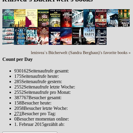
lenisvea`s Bücherwelt (Sandra Berghaus)'s favorite books »
Count per Day
930162
Seitenaufrufe gesamt:
175
Seitenaufrufe heute:
285
Seitenaufrufe gestern:
2552
Seitenaufrufe letzte Woche:
2552
Seitenaufrufe pro Monat:
387767
Besucher gesamt:
158
Besucher heute:
2058
Besucher letzte Woche:
271
Besucher pro Tag:
0
Besucher momentan online:
1. Februar 2015
gezählt ab: