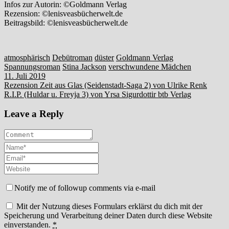
Infos zur Autorin: ©Goldmann Verlag
Rezension: ©lenisveasbücherwelt.de
Beitragsbild: ©lenisveasbücherwelt.de
atmosphärisch
Debütroman
düster
Goldmann Verlag
Spannungsroman
Stina Jackson
verschwundene Mädchen
11. Juli 2019
Beitragsnavigation
Rezension Zeit aus Glas (Seidenstadt-Saga 2) von Ulrike Renk
R.I.P. (Huldar u. Freyja 3) von Yrsa Sigurdottir btb Verlag
Leave a Reply
Notify me of followup comments via e-mail
Mit der Nutzung dieses Formulars erklärst du dich mit der
Speicherung und Verarbeitung deiner Daten durch diese Website
einverstanden.
*