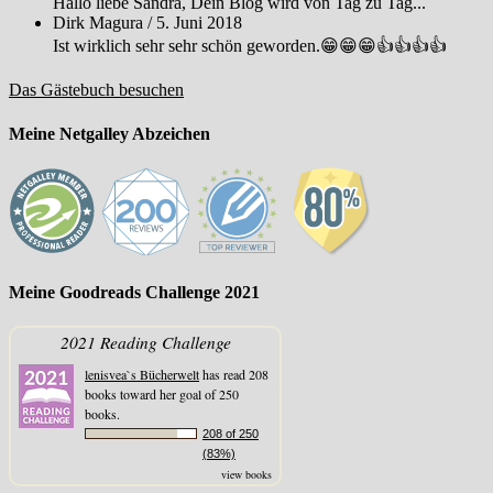
Hallo liebe Sandra, Dein Blog wird von Tag zu Tag...
Dirk Magura
/
5. Juni 2018
Ist wirklich sehr sehr schön geworden.😁😁😁👍👍👍👍
Das Gästebuch besuchen
Meine Netgalley Abzeichen
Meine Goodreads Challenge 2021
2021 Reading Challenge
lenisvea`s Bücherwelt
has read 208
books toward her goal of 250
books.
208 of 250
(83%)
view books