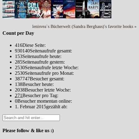
lenisvea`s Bücherwelt (Sandra Berghaus)'s favorite books »
Count per Day
416
Diese Seite:
930140
Seitenaufrufe gesamt:
153
Seitenaufrufe heute:
285
Seitenaufrufe gestern:
2530
Seitenaufrufe letzte Woche:
2530
Seitenaufrufe pro Monat:
387747
Besucher gesamt:
138
Besucher heute:
2038
Besucher letzte Woche:
271
Besucher pro Tag:
0
Besucher momentan online:
1. Februar 2015
gezählt ab:
Please follow & like us :)