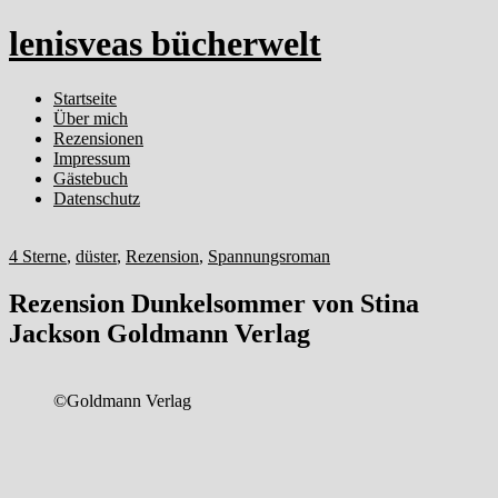
lenisveas bücherwelt
Startseite
Über mich
Rezensionen
Impressum
Gästebuch
Datenschutz
4 Sterne
,
düster
,
Rezension
,
Spannungsroman
Rezension Dunkelsommer von Stina
Jackson Goldmann Verlag
©Goldmann Verlag