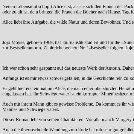
Neuen Lebensmut schöpft Alice erst, als sie sich den Frauen der Pack
oder zu alt ist, dem bringen die Frauen die Bücher nach Hause. Tag fu
Alice liebt ihre Aufgabe, die wilde Natur und deren Bewohner. Und s
Jojo Moyes, geboren 1969, hat Journalistik studiert und für die «S
zur Bestsellerautorin. Zahlreiche weitere Nr. 1-Bestseller folgten. J
Ich war schon sehr gespannt auf das neueste Werk der Autorin. Daher
Anfangs ist es mir etwas schwer gefallen, in die Geschichte rein zu k
Es geht hier erst einmal um Alice, die nach einer überstürzten Heirat m
eingelassen hat. Ihr Schwiegervater ist ein korrupter Minenbesitzer, m
Auch mit ihrem Mann gibt es gewisse Probleme. Da kommt es ihr wie g
Mannes und Schwiegervaters.
Dieser Roman lebt von seinen Charakteren. Vor allem auch Margery is
Auch die überraschende Wendung zum Ende hat mir sehr gut gefalle