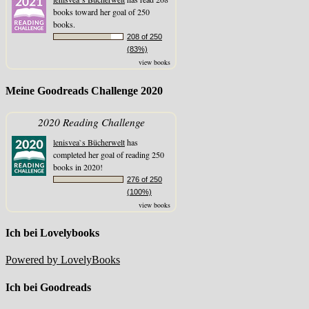
books toward her goal of 250
books.
208 of 250
(83%)
view books
Meine Goodreads Challenge 2020
2020 Reading Challenge
lenisvea`s Bücherwelt
has
completed her goal of reading 250
books in 2020!
276 of 250
(100%)
view books
Ich bei Lovelybooks
Powered by LovelyBooks
Ich bei Goodreads