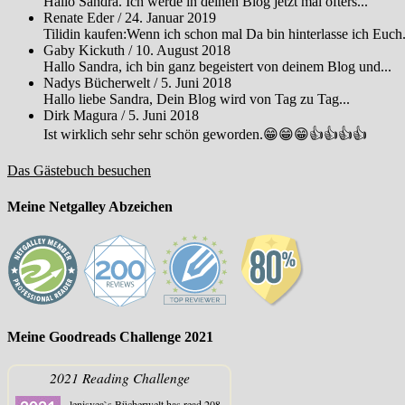
Hallo Sandra. Ich werde in deinen Blog jetzt mal öfters...
Renate Eder
/
24. Januar 2019
Tilidin kaufen:Wenn ich schon mal Da bin hinterlasse ich Euch.
Gaby Kickuth
/
10. August 2018
Hallo Sandra, ich bin ganz begeistert von deinem Blog und...
Nadys Bücherwelt
/
5. Juni 2018
Hallo liebe Sandra, Dein Blog wird von Tag zu Tag...
Dirk Magura
/
5. Juni 2018
Ist wirklich sehr sehr schön geworden.😁😁😁👍👍👍👍
Das Gästebuch besuchen
Meine Netgalley Abzeichen
Meine Goodreads Challenge 2021
2021 Reading Challenge
lenisvea`s Bücherwelt
has read 208