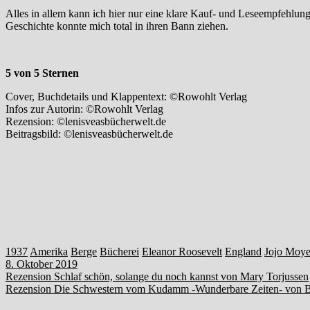
Alles in allem kann ich hier nur eine klare Kauf- und Leseempfehlung 
Geschichte konnte mich total in ihren Bann ziehen.
5 von 5 Sternen
Cover, Buchdetails und Klappentext: ©Rowohlt Verlag
Infos zur Autorin: ©Rowohlt Verlag
Rezension: ©lenisveasbücherwelt.de
Beitragsbild: ©lenisveasbücherwelt.de
1937
Amerika
Berge
Bücherei
Eleanor Roosevelt
England
Jojo Moye
8. Oktober 2019
Beitragsnavigation
Rezension Schlaf schön, solange du noch kannst von Mary Torjussen
Rezension Die Schwestern vom Kudamm -Wunderbare Zeiten- von Br