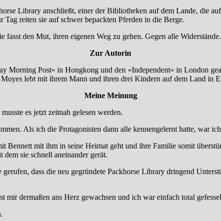
horse Library anschließt, einer der Bibliotheken auf dem Lande, die au
̈r Tag reiten sie auf schwer bepackten Pferden in die Berge.
ie fasst den Mut, ihren eigenen Weg zu gehen. Gegen alle Widerstände.
Zur Autorin
unday Morning Post» in Hongkong und den «Independent» in London gear
ojo Moyes lebt mit ihrem Mann und ihren drei Kindern auf dem Land in E
Meine Meinung
 musste es jetzt zeitnah gelesen werden.
ommen. Als ich die Protagonisten dann alle kennengelernt hatte, war ic
it Bennett mit ihm in seine Heimat geht und ihre Familie somit überstürzt
it dem sie schnell aneinander gerät.
erufen, dass die neu gegründete Packhorse Library dringend Unterstütz
t mir dermaßen ans Herz gewachsen und ich war einfach total gefessel
n.