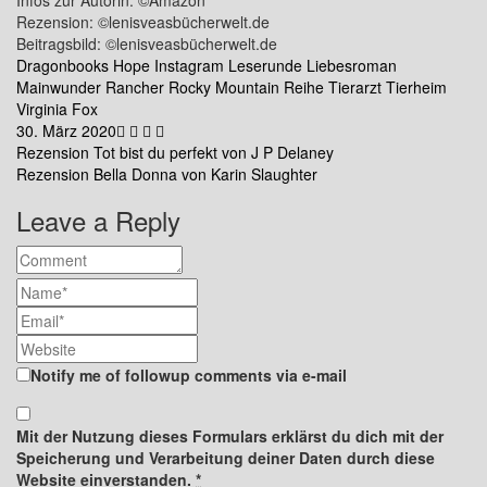
Infos zur Autorin: ©Amazon
Rezension: ©lenisveasbücherwelt.de
Beitragsbild: ©lenisveasbücherwelt.de
Dragonbooks
Hope
Instagram
Leserunde
Liebesroman
Mainwunder
Rancher
Rocky Mountain Reihe
Tierarzt
Tierheim
Virginia Fox
30. März 2020
Beitragsnavigation
Rezension Tot bist du perfekt von J P Delaney
Rezension Bella Donna von Karin Slaughter
Leave a Reply
Notify me of followup comments via e-mail
Mit der Nutzung dieses Formulars erklärst du dich mit der
Speicherung und Verarbeitung deiner Daten durch diese
Website einverstanden.
*