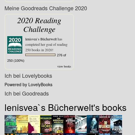
Meine Goodreads Challenge 2020
2020 Reading
Challenge
lenisvea`s Bücherwelt
has
completed her goal of reading
250 books in 2020!
276 of
250 (100%)
view books
Ich bei Lovelybooks
Powered by LovelyBooks
Ich bei Goodreads
lenisvea`s Bücherwelt's books