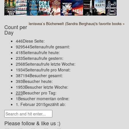
lenisvea`s Bücherwelt (Sandra Berghaus)'s favorite books »
Count per
Day
446
Diese Seite:
929544
Seitenaufrufe gesamt:
418
Seitenaufrufe heute:
233
Seitenaufrufe gestern:
2568
Seitenaufrufe letzte Woche:
1934
Seitenaufrufe pro Monat:
387194
Besucher gesamt:
393
Besucher heute:
1953
Besucher letzte Woche:
223
Besucher pro Tag:
1
Besucher momentan online:
1. Februar 2015
gezählt ab:
Please follow & like us :)