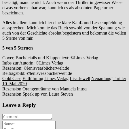
bestätigt, manche nicht. Auch wenn der Thriller in gewisser Weise
etwas vorhersehbar war, kann ich es als absoluten Pageturner
bezeichnen.
Alles in allem kann ich hier eine klare Kauf- und Leseempfehlung
aussprechen. Mich konnte das Buch sowohl von der Spannung wie
auch von der Geschichte absolut begeistern und bekommt die vollen
5 Sterne von mir.
5 von 5 Sternen
Cover, Buchdetails und Klappentext: ©Limes Verlag
Infos zur Autorin: ©Limes Verlag
Rezension: ©lenisveasbücherwelt.de
Beitragsbild: ©lenisveasbücherwelt.de
Cold Case
Entführung
Limes Verlag
Lisa Jewell
Neuanfang
Thriller
10. Mai 2020
Beitragsnavigation
Rezension Orangenträume von Manuela Inusa
Rezension Speak up von Laura Steven
Leave a Reply