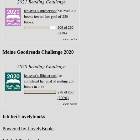
2021 Reading Challenge
lenisvea`s Bücherwelt
has read 208
books toward her goal of 250
books.
208 of 250
(83%)
view books
Meine Goodreads Challenge 2020
2020 Reading Challenge
lenisvea`s Bücherwelt
has
completed her goal of reading 250
books in 2020!
276 of 250
(100%)
view books
Ich bei Lovelybooks
Powered by LovelyBooks