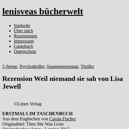
lenisveas bücherwelt
Startseite
Über mich
Rezensionen
Impressum
Gästebuch
Datenschutz
5 Sterne
,
Psychothriller
,
Spannungsroman
,
Thriller
Rezension Weil niemand sie sah von Lisa
Jewell
©Limes Verlag
ERSTMALS IM TASCHENBUCH
Aus dem Englischen von
Carola Fischer
Originaltitel: Then She Was Gone