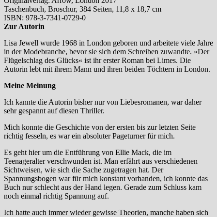
Originalverlag: Arrow, London 2017
Taschenbuch, Broschur, 384 Seiten, 11,8 x 18,7 cm
ISBN: 978-3-7341-0729-0
Zur Autorin
Lisa Jewell wurde 1968 in London geboren und arbeitete viele Jahre
in der Modebranche, bevor sie sich dem Schreiben zuwandte. »Der
Flügelschlag des Glücks« ist ihr erster Roman bei Limes. Die
Autorin lebt mit ihrem Mann und ihren beiden Töchtern in London.
Meine Meinung
Ich kannte die Autorin bisher nur von Liebesromanen, war daher
sehr gespannt auf diesen Thriller.
Mich konnte die Geschichte von der ersten bis zur letzten Seite
richtig fesseln, es war ein absoluter Pageturner für mich.
Es geht hier um die Entführung von Ellie Mack, die im
Teenageralter verschwunden ist. Man erfährt aus verschiedenen
Sichtweisen, wie sich die Sache zugetragen hat. Der
Spannungsbogen war für mich konstant vorhanden, ich konnte das
Buch nur schlecht aus der Hand legen. Gerade zum Schluss kam
noch einmal richtig Spannung auf.
Ich hatte auch immer wieder gewisse Theorien, manche haben sich