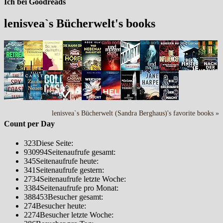
Ich bei Goodreads
lenisvea`s Bücherwelt's books
lenisvea`s Bücherwelt (Sandra Berghaus)'s favorite books »
Count per Day
323
Diese Seite:
930994
Seitenaufrufe gesamt:
345
Seitenaufrufe heute:
341
Seitenaufrufe gestern:
2734
Seitenaufrufe letzte Woche:
3384
Seitenaufrufe pro Monat:
388453
Besucher gesamt:
274
Besucher heute:
2274
Besucher letzte Woche: