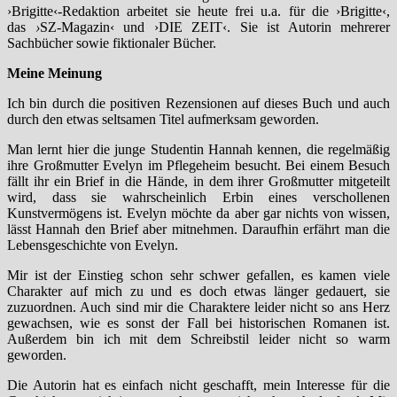
›Brigitte‹-Redaktion arbeitet sie heute frei u.a. für die ›Brigitte‹,
das
›
SZ-Magazin‹ und ›DIE ZEIT‹. Sie ist Autorin mehrerer
Sachbücher sowie fiktionaler Bücher.
Meine Meinung
Ich bin durch die positiven Rezensionen auf dieses Buch und auch
durch den etwas seltsamen Titel aufmerksam geworden.
Man lernt hier die junge Studentin Hannah kennen, die regelmäßig
ihre Großmutter Evelyn im Pflegeheim besucht. Bei einem Besuch
fällt ihr ein Brief in die Hände, in dem ihrer Großmutter mitgeteilt
wird, dass sie wahrscheinlich Erbin eines verschollenen
Kunstvermögens ist. Evelyn möchte da aber gar nichts von wissen,
lässt Hannah den Brief aber mitnehmen. Daraufhin erfährt man die
Lebensgeschichte von Evelyn.
Mir ist der Einstieg schon sehr schwer gefallen, es kamen viele
Charakter auf mich zu und es doch etwas länger gedauert, sie
zuzuordnen. Auch sind mir die Charaktere leider nicht so ans Herz
gewachsen, wie es sonst der Fall bei historischen Romanen ist.
Außerdem bin ich mit dem Schreibstil leider nicht so warm
geworden.
Die Autorin hat es einfach nicht geschafft, mein Interesse für die