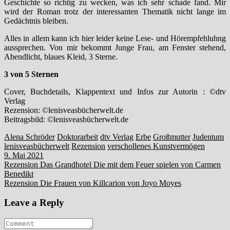
Geschichte so richtig zu wecken, was ich sehr schade fand. Mir
wird der Roman trotz der interessanten Thematik nicht lange im
Gedächtnis bleiben.
Alles in allem kann ich hier leider keine Lese- und Hörempfehluhng
aussprechen. Von mir bekommt Junge Frau, am Fenster stehend,
Abendlicht, blaues Kleid, 3 Sterne.
3 von 5 Sternen
Cover, Buchdetails, Klappentext und Infos zur Autorin : ©dtv
Verlag
Rezension: ©lenisveasbücherwelt.de
Beitragsbild: ©lenisveasbücherwelt.de
Alena Schröder
Doktorarbeit
dtv Verlag
Erbe
Großmutter
Judentum
lenisveasbücherwelt
Rezension
verschollenes Kunstvermögen
9. Mai 2021
Beitragsnavigation
Rezension Das Grandhotel Die mit dem Feuer spielen von Carmen
Benedikt
Rezension Die Frauen von Killcarion von Joyo Moyes
Leave a Reply