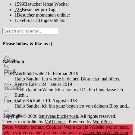
1599
Besucher letzte Woche:
223
Besucher pro Tag:
1
Besucher momentan online:
1. Februar 2015
gezählt ab:
Please follow & like us :)
Gästebuch
Mechthild witte
/
6. Februar 2019
Hallo Sandra. Ich werde in deinen Blog jetzt mal öfters...
Renate Eder
/
24. Januar 2019
Tilidin kaufen:Wenn ich schon mal Da bin hinterlasse ich
Euch...
Gaby Kickuth
/
10. August 2018
Hallo Sandra, ich bin ganz begeistert von deinem Blog und...
Copyright © 2026
lenisveas bücherwelt
. All rights reserved.
Theme: marlin-lite by
VolThemes
. Powered by
WordPress
.
Diese Website benutzt Cookies. Wenn du die Website weiter nutzt,
gehen wir von deinem Einverständnis aus.
Akzeptieren
Weiterlesen