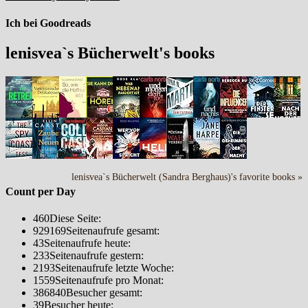
Ich bei Goodreads
lenisvea`s Bücherwelt's books
lenisvea`s Bücherwelt (Sandra Berghaus)'s favorite books »
Count per Day
460
Diese Seite:
929169
Seitenaufrufe gesamt:
43
Seitenaufrufe heute:
233
Seitenaufrufe gestern:
2193
Seitenaufrufe letzte Woche:
1559
Seitenaufrufe pro Monat:
386840
Besucher gesamt:
39
Besucher heute: