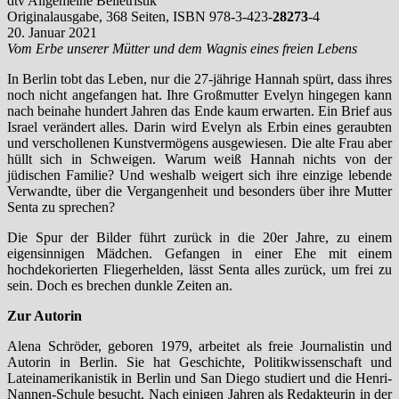
dtv Allgemeine Belletristik
Originalausgabe, 368 Seiten, ISBN 978-3-423-
28273
-4
20. Januar 2021
Vom Erbe unserer Mütter und dem Wagnis eines freien Lebens
In Berlin tobt das Leben, nur die 27-jährige Hannah spürt, dass ihres
noch nicht angefangen hat. Ihre Großmutter Evelyn hingegen kann
nach beinahe hundert Jahren das Ende kaum erwarten. Ein Brief aus
Israel verändert alles. Darin wird Evelyn als Erbin eines geraubten
und verschollenen Kunstvermögens ausgewiesen. Die alte Frau aber
hüllt sich in Schweigen. Warum weiß Hannah nichts von der
jüdischen Familie? Und weshalb weigert sich ihre einzige lebende
Verwandte, über die Vergangenheit und besonders über ihre Mutter
Senta zu sprechen?
Die Spur der Bilder führt zurück in die 20er Jahre, zu einem
eigensinnigen Mädchen. Gefangen in einer Ehe mit einem
hochdekorierten Fliegerhelden, lässt Senta alles zurück, um frei zu
sein. Doch es brechen dunkle Zeiten an.
Zur Autorin
Alena Schröder, geboren 1979, arbeitet als freie Journalistin und
Autorin in Berlin. Sie hat Geschichte, Politikwissenschaft und
Lateinamerikanistik in Berlin und San Diego studiert und die Henri-
Nannen-Schule besucht. Nach einigen Jahren als Redakteurin in der