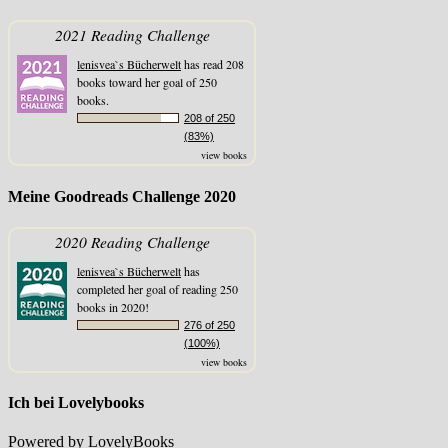
2021 Reading Challenge
lenisvea`s Bücherwelt
has read 208
books toward her goal of 250
books.
208 of 250
(83%)
view books
Meine Goodreads Challenge 2020
2020 Reading Challenge
lenisvea`s Bücherwelt
has
completed her goal of reading 250
books in 2020!
276 of 250
(100%)
view books
Ich bei Lovelybooks
Powered by LovelyBooks