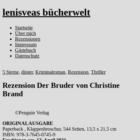
lenisveas bücherwelt
Startseite
Über mich
Rezensionen
Impressum
Gästebuch
Datenschutz
5 Sterne
,
düster
,
Kriminalroman
,
Rezension
,
Thriller
Rezension Der Bruder von Christine
Brand
©Penguin Verlag
ORIGINALAUSGABE
Paperback , Klappenbroschur, 544 Seiten, 13,5 x 21,5 cm
ISBN: 978-3-7645-0745-9