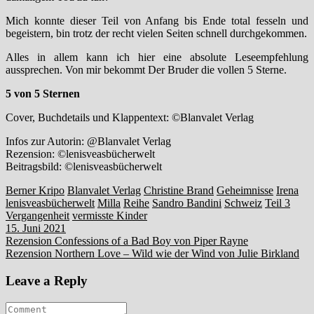
Mich konnte dieser Teil von Anfang bis Ende total fesseln und
begeistern, bin trotz der recht vielen Seiten schnell durchgekommen.
Alles in allem kann ich hier eine absolute Leseempfehlung
aussprechen. Von mir bekommt Der Bruder die vollen 5 Sterne.
5 von 5 Sternen
Cover, Buchdetails und Klappentext: ©Blanvalet Verlag
Infos zur Autorin: @Blanvalet Verlag
Rezension: ©lenisveasbücherwelt
Beitragsbild: ©lenisveasbücherwelt
Berner Kripo
Blanvalet Verlag
Christine Brand
Geheimnisse
Irena
lenisveasbücherwelt
Milla
Reihe
Sandro Bandini
Schweiz
Teil 3
Vergangenheit
vermisste Kinder
15. Juni 2021
Beitragsnavigation
Rezension Confessions of a Bad Boy von Piper Rayne
Rezension Northern Love – Wild wie der Wind von Julie Birkland
Leave a Reply