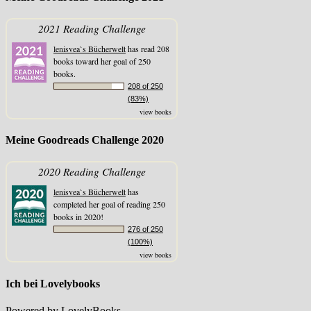
2021 Reading Challenge
lenisvea`s Bücherwelt
has read 208
books toward her goal of 250
books.
208 of 250
(83%)
view books
Meine Goodreads Challenge 2020
2020 Reading Challenge
lenisvea`s Bücherwelt
has
completed her goal of reading 250
books in 2020!
276 of 250
(100%)
view books
Ich bei Lovelybooks
Powered by LovelyBooks