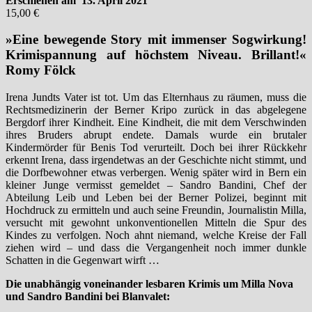
Erschienen am 13. April 2021
15,00 €
»Eine bewegende Story mit immenser Sogwirkung!
Krimispannung auf höchstem Niveau. Brillant!«
Romy Fölck
Irena Jundts Vater ist tot. Um das Elternhaus zu räumen, muss die
Rechtsmedizinerin der Berner Kripo zurück in das abgelegene
Bergdorf ihrer Kindheit. Eine Kindheit, die mit dem Verschwinden
ihres Bruders abrupt endete. Damals wurde ein brutaler
Kindermörder für Benis Tod verurteilt. Doch bei ihrer Rückkehr
erkennt Irena, dass irgendetwas an der Geschichte nicht stimmt, und
die Dorfbewohner etwas verbergen. Wenig später wird in Bern ein
kleiner Junge vermisst gemeldet – Sandro Bandini, Chef der
Abteilung Leib und Leben bei der Berner Polizei, beginnt mit
Hochdruck zu ermitteln und auch seine Freundin, Journalistin Milla,
versucht mit gewohnt unkonventionellen Mitteln die Spur des
Kindes zu verfolgen. Noch ahnt niemand, welche Kreise der Fall
ziehen wird – und dass die Vergangenheit noch immer dunkle
Schatten in die Gegenwart wirft …
Die unabhängig voneinander lesbaren Krimis um Milla Nova
und Sandro Bandini bei Blanvalet: