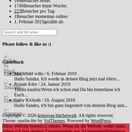
189
Besucher heute:
1749
Besucher letzte Woche:
223
Besucher pro Tag:
1
Besucher momentan online:
1. Februar 2015
gezählt ab:
Please follow & like us :)
Gästebuch
Mechthild witte
/
6. Februar 2019
Hallo Sandra. Ich werde in deinen Blog jetzt mal öfters...
Renate Eder
/
24. Januar 2019
Tilidin kaufen:Wenn ich schon mal Da bin hinterlasse ich
Euch...
Gaby Kickuth
/
10. August 2018
Hallo Sandra, ich bin ganz begeistert von deinem Blog und...
Copyright © 2026
lenisveas bücherwelt
. All rights reserved.
Theme: marlin-lite by
VolThemes
. Powered by
WordPress
.
Diese Website benutzt Cookies. Wenn du die Website weiter nutzt,
gehen wir von deinem Einverständnis aus.
Akzeptieren
Weiterlesen