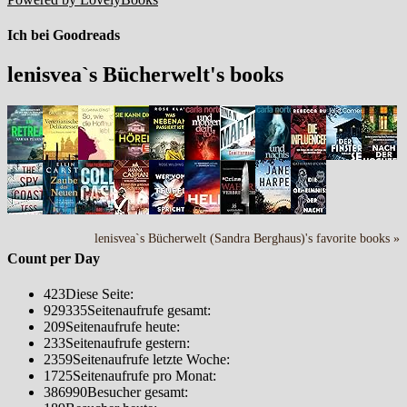
Ich bei Goodreads
lenisvea`s Bücherwelt's books
lenisvea`s Bücherwelt (Sandra Berghaus)'s favorite books »
Count per Day
423
Diese Seite:
929335
Seitenaufrufe gesamt:
209
Seitenaufrufe heute:
233
Seitenaufrufe gestern:
2359
Seitenaufrufe letzte Woche:
1725
Seitenaufrufe pro Monat:
386990
Besucher gesamt: