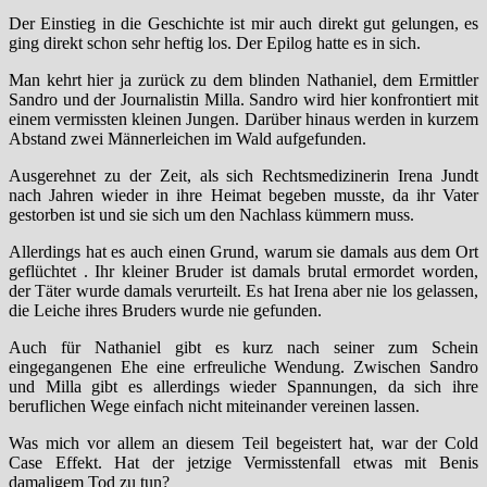
Der Einstieg in die Geschichte ist mir auch direkt gut gelungen, es
ging direkt schon sehr heftig los. Der Epilog hatte es in sich.
Man kehrt hier ja zurück zu dem blinden Nathaniel, dem Ermittler
Sandro und der Journalistin Milla. Sandro wird hier konfrontiert mit
einem vermissten kleinen Jungen. Darüber hinaus werden in kurzem
Abstand zwei Männerleichen im Wald aufgefunden.
Ausgerehnet zu der Zeit, als sich Rechtsmedizinerin Irena Jundt
nach Jahren wieder in ihre Heimat begeben musste, da ihr Vater
gestorben ist und sie sich um den Nachlass kümmern muss.
Allerdings hat es auch einen Grund, warum sie damals aus dem Ort
geflüchtet . Ihr kleiner Bruder ist damals brutal ermordet worden,
der Täter wurde damals verurteilt. Es hat Irena aber nie los gelassen,
die Leiche ihres Bruders wurde nie gefunden.
Auch für Nathaniel gibt es kurz nach seiner zum Schein
eingegangenen Ehe eine erfreuliche Wendung. Zwischen Sandro
und Milla gibt es allerdings wieder Spannungen, da sich ihre
beruflichen Wege einfach nicht miteinander vereinen lassen.
Was mich vor allem an diesem Teil begeistert hat, war der Cold
Case Effekt. Hat der jetzige Vermisstenfall etwas mit Benis
damaligem Tod zu tun?