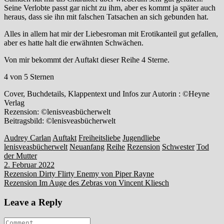
Seine Verlobte passt gar nicht zu ihm, aber es kommt ja später auch
heraus, dass sie ihn mit falschen Tatsachen an sich gebunden hat.
Alles in allem hat mir der Liebesroman mit Erotikanteil gut gefallen,
aber es hatte halt die erwähnten Schwächen.
Von mir bekommt der Auftakt dieser Reihe 4 Sterne.
4 von 5 Sternen
Cover, Buchdetails, Klappentext und Infos zur Autorin : ©Heyne
Verlag
Rezension: ©lenisveasbücherwelt
Beitragsbild: ©lenisveasbücherwelt
Audrey Carlan
Auftakt
Freiheitsliebe
Jugendliebe
lenisveasbücherwelt
Neuanfang
Reihe
Rezension
Schwester
Tod
der Mutter
2. Februar 2022
Beitragsnavigation
Rezension Dirty Flirty Enemy von Piper Rayne
Rezension Im Auge des Zebras von Vincent Kliesch
Leave a Reply