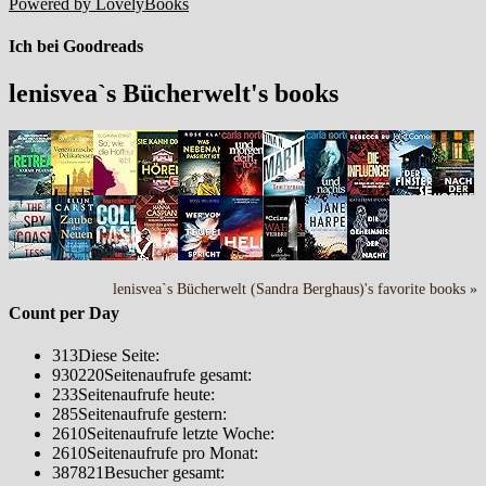
Powered by LovelyBooks
Ich bei Goodreads
lenisvea`s Bücherwelt's books
lenisvea`s Bücherwelt (Sandra Berghaus)'s favorite books »
Count per Day
313
Diese Seite:
930220
Seitenaufrufe gesamt:
233
Seitenaufrufe heute:
285
Seitenaufrufe gestern:
2610
Seitenaufrufe letzte Woche:
2610
Seitenaufrufe pro Monat:
387821
Besucher gesamt: