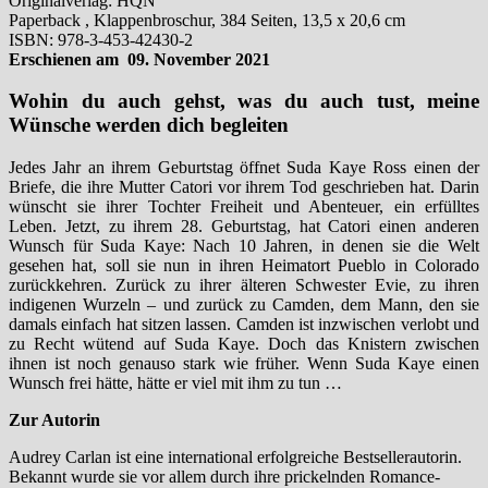
Originalverlag: HQN
Paperback , Klappenbroschur, 384 Seiten, 13,5 x 20,6 cm
ISBN: 978-3-453-42430-2
Erschienen am 09. November 2021
Wohin du auch gehst, was du auch tust, meine
Wünsche werden dich begleiten
Jedes Jahr an ihrem Geburtstag öffnet Suda Kaye Ross einen der
Briefe, die ihre Mutter Catori vor ihrem Tod geschrieben hat. Darin
wünscht sie ihrer Tochter Freiheit und Abenteuer, ein erfülltes
Leben. Jetzt, zu ihrem 28. Geburtstag, hat Catori einen anderen
Wunsch für Suda Kaye: Nach 10 Jahren, in denen sie die Welt
gesehen hat, soll sie nun in ihren Heimatort Pueblo in Colorado
zurückkehren. Zurück zu ihrer älteren Schwester Evie, zu ihren
indigenen Wurzeln – und zurück zu Camden, dem Mann, den sie
damals einfach hat sitzen lassen. Camden ist inzwischen verlobt und
zu Recht wütend auf Suda Kaye. Doch das Knistern zwischen
ihnen ist noch genauso stark wie früher. Wenn Suda Kaye einen
Wunsch frei hätte, hätte er viel mit ihm zu tun …
Zur Autorin
Audrey Carlan ist eine international erfolgreiche Bestsellerautorin.
Bekannt wurde sie vor allem durch ihre prickelnden Romance-