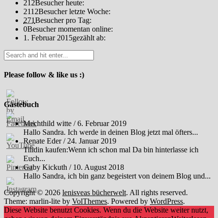
212
Besucher heute:
2112
Besucher letzte Woche:
271
Besucher pro Tag:
0
Besucher momentan online:
1. Februar 2015
gezählt ab:
Please follow & like us :)
Gästebuch
Mechthild witte
/
6. Februar 2019
Hallo Sandra. Ich werde in deinen Blog jetzt mal öfters...
Renate Eder
/
24. Januar 2019
Tilidin kaufen:Wenn ich schon mal Da bin hinterlasse ich
Euch...
Gaby Kickuth
/
10. August 2018
Hallo Sandra, ich bin ganz begeistert von deinem Blog und...
Copyright © 2026
lenisveas bücherwelt
. All rights reserved.
Theme: marlin-lite by
VolThemes
. Powered by
WordPress
.
Diese Website benutzt Cookies. Wenn du die Website weiter nutzt,