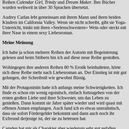
Reihen
Calendar Girl, Trinity
und
Dream Maker
. Ihre Bücher
wurden weltweit in über 30 Sprachen übersetzt.
Audrey Carlan lebt gemeinsam mit ihrem Mann und ihren beiden
Kindern im California Valley. Wenn sie nicht schreibt, gibt sie Yoga-
Unterricht, trinkt mit ihren »Seelenschwestern« Wein oder steckt mit
ihrer Nase in einem sexy Liebesroman.
Meine Meinung
Ich habe ja schon mehrere Reihen der Autorin mit Begeisterung
gelesen und beim Stöbern bin ich auf diese neue Reihe gestoßen.
Wohingegen ihre anderen Reihen 80 % Erotik beinhalteten, hörte
sich diese Reihe mehr nach Liebesroman an. Der Einstieg ist mir gut
gelungen, der Schreibstil wie gewohnt flüssig.
Mit der Protagonistin hatte ich anfangs meine Schwierigkeiten. Ich
finde es schon ein wenig egoistisch, einfach fortzugehen von der
ersten großen Liebe und ihrer Schwester, um das Leben zu
genießen. Dann kommt sie Jahre später wieder und wird quasi mit
offenen Armen empfangen. Auch fand ich es etwas unrealistisch,
dass sie sofort Fördergelder bekommt und dann auch noch ihr
Exfreund derjenige ist, der sie zu betreuen hat.
Camden hat mir als Charakter aber wiederum sehr gut gefallen.