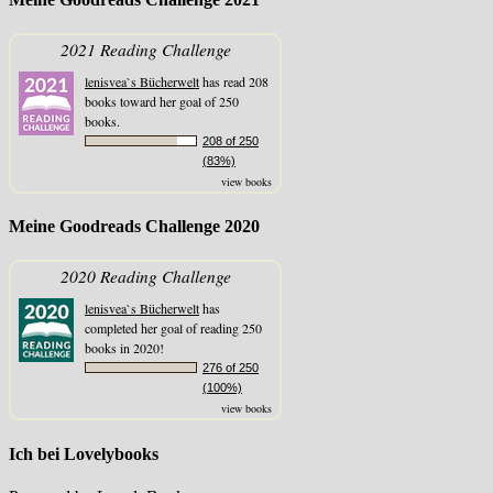
2021 Reading Challenge
lenisvea`s Bücherwelt
has read 208
books toward her goal of 250
books.
208 of 250
(83%)
view books
Meine Goodreads Challenge 2020
2020 Reading Challenge
lenisvea`s Bücherwelt
has
completed her goal of reading 250
books in 2020!
276 of 250
(100%)
view books
Ich bei Lovelybooks