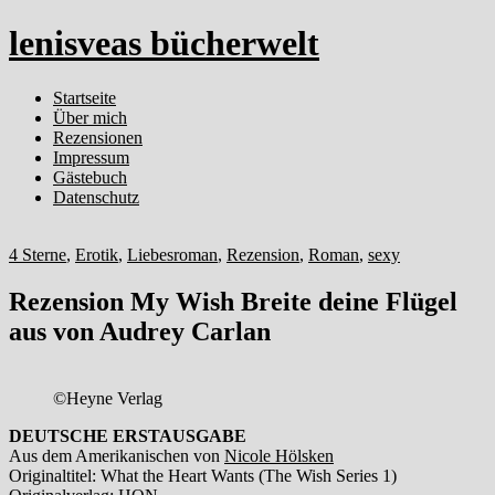
lenisveas bücherwelt
Startseite
Über mich
Rezensionen
Impressum
Gästebuch
Datenschutz
4 Sterne
,
Erotik
,
Liebesroman
,
Rezension
,
Roman
,
sexy
Rezension My Wish Breite deine Flügel
aus von Audrey Carlan
©Heyne Verlag
DEUTSCHE ERSTAUSGABE
Aus dem Amerikanischen von
Nicole Hölsken
Originaltitel: What the Heart Wants (The Wish Series 1)