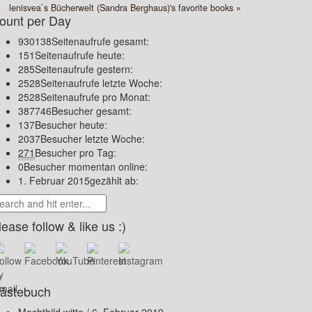
lenisvea`s Bücherwelt (Sandra Berghaus)'s favorite books »
ount per Day
930138
Seitenaufrufe gesamt:
151
Seitenaufrufe heute:
285
Seitenaufrufe gestern:
2528
Seitenaufrufe letzte Woche:
2528
Seitenaufrufe pro Monat:
387746
Besucher gesamt:
137
Besucher heute:
2037
Besucher letzte Woche:
271
Besucher pro Tag:
0
Besucher momentan online:
1. Februar 2015
gezählt ab:
lease follow & like us :)
ästebuch