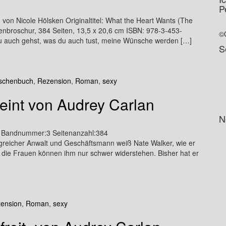
P
Nicole Hölsken Originaltitel: What the Heart Wants (The
enbroschur, 384 Seiten, 13,5 x 20,6 cm ISBN: 978-3-453-
©
auch gehst, was du auch tust, meine Wünsche werden […]
S
aschenbuch
,
Rezension
,
Roman
,
sexy
eint von Audrey Carlan
N
s Bandnummer:3 Seitenanzahl:384
greicher Anwalt und Geschäftsmann weiß Nate Walker, wie er
h die Frauen können ihm nur schwer widerstehen. Bisher hat er
ension
,
Roman
,
sexy