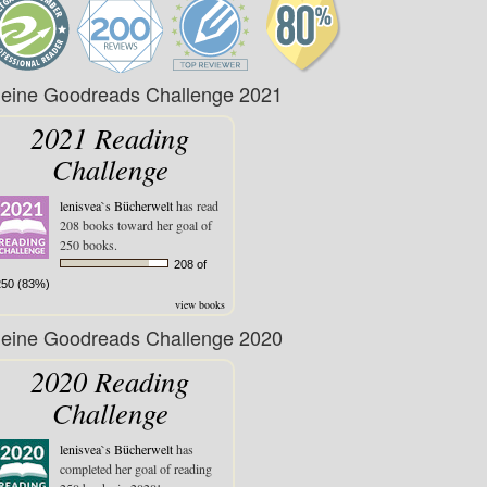
eine Goodreads Challenge 2021
2021 Reading
Challenge
lenisvea`s Bücherwelt
has read
208 books toward her goal of
250 books.
208 of
250 (83%)
view books
eine Goodreads Challenge 2020
2020 Reading
Challenge
lenisvea`s Bücherwelt
has
completed her goal of reading