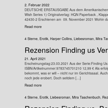
2. Februar 2022
DEUTSCHE ERSTAUSGABE Aus dem Amerikanischen von 
Wish Series 1) Originalverlag: HQN Paperback , Klapp
42430-2 Erschienen am 09. November 2021 Wohin du 
Read more
4 Sterne
,
Erotik
,
Harper Collins
,
Liebesroman
,
Mira T
Rezension Finding us Ver
21. April 2021
Erscheinungstag:23.03.2021 Aus der Serie:Finding U
ISBN/Artikelnummer:9783745701210 12,99 € Als erfol
bekommt, was er will – nicht nur im Gerichtssaal. Auc
noch jede erobert. Doch seitdem […]
Read more
4 Sterne
,
Erotik
,
Liebesroman
,
Mira Taschenbuch
,
Rez