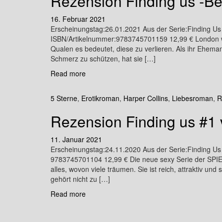
Rezension Finding us -Be
16. Februar 2021
Erscheinungstag:26.01.2021 Aus der Serie:Finding U
ISBN/Artikelnummer:9783745701159 12,99 € London wei
Qualen es bedeutet, diese zu verlieren. Als ihr Eheman
Schmerz zu schützen, hat sie […]
Read more
5 Sterne
,
Erotikroman
,
Harper Collins
,
Liebesroman
,
R
Rezension Finding us #1
11. Januar 2021
Erscheinungstag:24.11.2020 Aus der Serie:Finding U
9783745701104 12,99 € Die neue sexy Serie der SPIEG
alles, wovon viele träumen. Sie ist reich, attraktiv und
gehört nicht zu […]
Read more