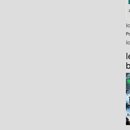
I
P
I
l