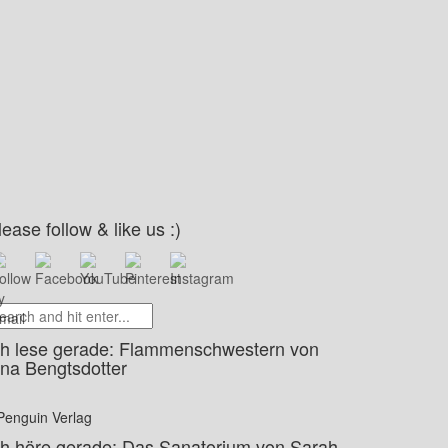
lease follow & like us :)
ch lese gerade: Flammenschwestern von
ina Bengtsdotter
Penguin Verlag
ch höre gerade: Das Sanatorium von Sarah