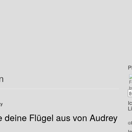
P
n
I
xy
L
 deine Flügel aus von Audrey
©
I