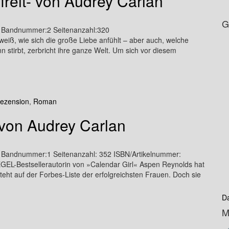
freit- von Audrey Carlan
G
s Bandnummer:2 Seitenanzahl:320
ß, wie sich die große Liebe anfühlt – aber auch, welche
n stirbt, zerbricht ihre ganze Welt. Um sich vor diesem
ezension
,
Roman
 von Audrey Carlan
s Bandnummer:1 Seitenanzahl: 352 ISBN/Artikelnummer:
EL-Bestsellerautorin von »Calendar Girl« Aspen Reynolds hat
 steht auf der Forbes-Liste der erfolgreichsten Frauen. Doch sie
D
M