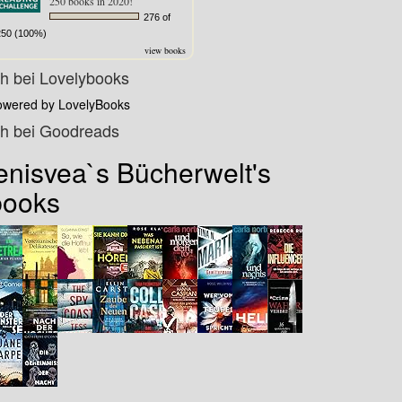
250 books in 2020!
276 of
250 (100%)
view books
ch bei Lovelybooks
owered by LovelyBooks
ch bei Goodreads
enisvea`s Bücherwelt's
books