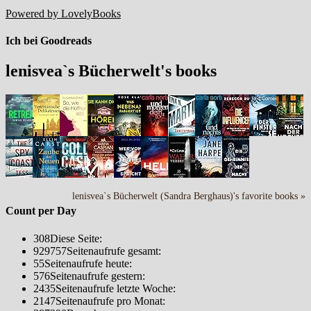
Powered by LovelyBooks
Ich bei Goodreads
lenisvea`s Bücherwelt's books
lenisvea`s Bücherwelt (Sandra Berghaus)'s favorite books »
Count per Day
308
Diese Seite:
929757
Seitenaufrufe gesamt:
55
Seitenaufrufe heute:
576
Seitenaufrufe gestern:
2435
Seitenaufrufe letzte Woche:
2147
Seitenaufrufe pro Monat: