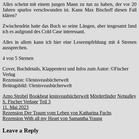
Alles scheint mit einem jungen Mann zu tun zu haben, der vor 20
Jahren spurlos verschwunden ist. Kann Max Bischoff diesen Fall
klären?
Zwischendrin hatte das Buch so seine Längen, aber insgesamt fand
ich es aufgrund des Cold Case interessant.
Alles in allem kann ich hier eine Leseempfehlung mit 4 Sternen
aussprechen.
4 von 5 Sternen
Cover, Buchdetails, Klappentext und Infos zum Autor: ©Fischer
Verlag
Rezension: ©lenisveasbücherwelt
Beitragsbild: ©lenisveasbücherwelt
Arno Strobel
Bookbeat
lenisveasbücherwelt
Mörderfinder
Netgalley
S. Fischer Verlage
Teil 3
11. Mai 2023
Beitragsnavigation
Rezension Der Traum vom Leben von Katharina Fuchs
Rezension With all my Heart von Samantha Young
Leave a Reply