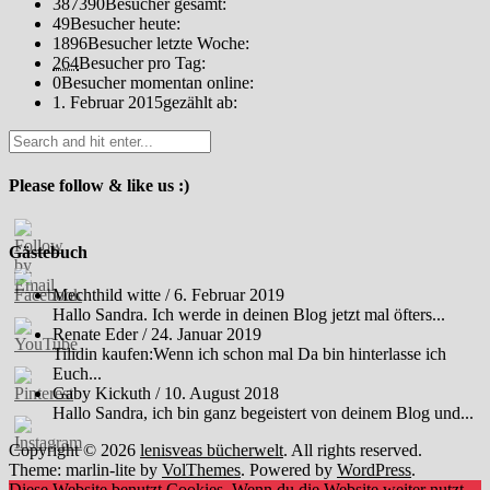
387390
Besucher gesamt:
49
Besucher heute:
1896
Besucher letzte Woche:
264
Besucher pro Tag:
0
Besucher momentan online:
1. Februar 2015
gezählt ab:
Please follow & like us :)
Gästebuch
Mechthild witte
/
6. Februar 2019
Hallo Sandra. Ich werde in deinen Blog jetzt mal öfters...
Renate Eder
/
24. Januar 2019
Tilidin kaufen:Wenn ich schon mal Da bin hinterlasse ich
Euch...
Gaby Kickuth
/
10. August 2018
Hallo Sandra, ich bin ganz begeistert von deinem Blog und...
Copyright © 2026
lenisveas bücherwelt
. All rights reserved.
Theme: marlin-lite by
VolThemes
. Powered by
WordPress
.
Diese Website benutzt Cookies. Wenn du die Website weiter nutzt,