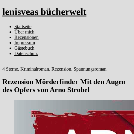
lenisveas bücherwelt
Startseite
Über mich
Rezensionen
Impressum
Gästebuch
Datenschutz
4 Sterne
,
Kriminalroman
,
Rezension
,
Spannungsroman
Rezension Mörderfinder Mit den Augen
des Opfers von Arno Strobel