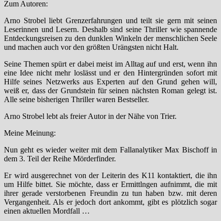
Zum Autoren:
Arno Strobel liebt Grenzerfahrungen und teilt sie gern mit seinen
Leserinnen und Lesern. Deshalb sind seine Thriller wie spannende
Entdeckungsreisen zu den dunklen Winkeln der menschlichen Seele
und machen auch vor den größten Urängsten nicht Halt.
Seine Themen spürt er dabei meist im Alltag auf und erst, wenn ihn
eine Idee nicht mehr loslässt und er den Hintergründen sofort mit
Hilfe seines Netzwerks aus Experten auf den Grund gehen will,
weiß er, dass der Grundstein für seinen nächsten Roman gelegt ist.
Alle seine bisherigen Thriller waren Bestseller.
Arno Strobel lebt als freier Autor in der Nähe von Trier.
Meine Meinung:
Nun geht es wieder weiter mit dem Fallanalytiker Max Bischoff in
dem 3. Teil der Reihe Mörderfinder.
Er wird ausgerechnet von der Leiterin des K11 kontaktiert, die ihn
um Hilfe bittet. Sie möchte, dass er Ermittlngen aufnimmt, die mit
ihrer gerade verstorbenen Freundin zu tun haben bzw. mit deren
Vergangenheit. Als er jedoch dort ankommt, gibt es plötzlich sogar
einen aktuellen Mordfall …