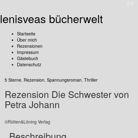
lenisveas bücherwelt
Startseite
Über mich
Rezensionen
Impressum
Gästebuch
Datenschutz
5 Sterne
,
Rezension
,
Spannungsroman
,
Thriller
Rezension Die Schwester von
Petra Johann
©Rütten&Löning Verlag
Beschreibung