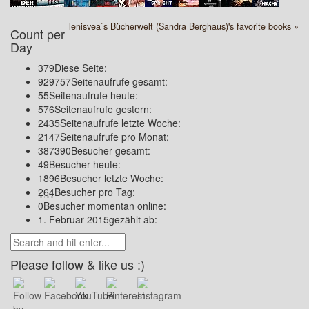
lenisvea`s Bücherwelt (Sandra Berghaus)'s favorite books »
Count per
Day
379
Diese Seite:
929757
Seitenaufrufe gesamt:
55
Seitenaufrufe heute:
576
Seitenaufrufe gestern:
2435
Seitenaufrufe letzte Woche:
2147
Seitenaufrufe pro Monat:
387390
Besucher gesamt:
49
Besucher heute:
1896
Besucher letzte Woche:
264
Besucher pro Tag:
0
Besucher momentan online:
1. Februar 2015
gezählt ab:
Please follow & like us :)