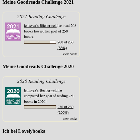
Meine Goodreads Challenge 2021
2021 Reading Challenge
lenisvea`s Bücherwelt
has read 208
books toward her goal of 250
books.
208 of 250
(83%)
view books
Meine Goodreads Challenge 2020
2020 Reading Challenge
lenisvea`s Bücherwelt
has
completed her goal of reading 250
books in 2020!
276 of 250
(100%)
view books
Ich bei Lovelybooks