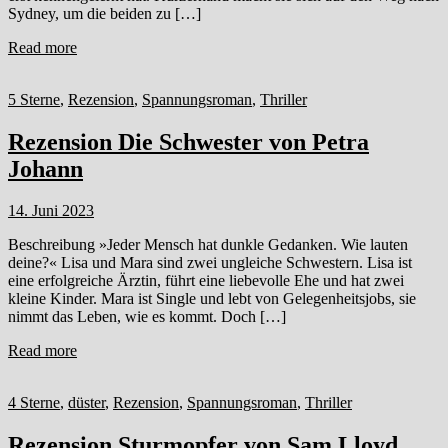
Sydney, um die beiden zu […]
Read more
5 Sterne
,
Rezension
,
Spannungsroman
,
Thriller
Rezension Die Schwester von Petra
Johann
14. Juni 2023
Beschreibung »Jeder Mensch hat dunkle Gedanken. Wie lauten
deine?« Lisa und Mara sind zwei ungleiche Schwestern. Lisa ist
eine erfolgreiche Ärztin, führt eine liebevolle Ehe und hat zwei
kleine Kinder. Mara ist Single und lebt von Gelegenheitsjobs, sie
nimmt das Leben, wie es kommt. Doch […]
Read more
4 Sterne
,
düster
,
Rezension
,
Spannungsroman
,
Thriller
Rezension Sturmopfer von Sam Lloyd