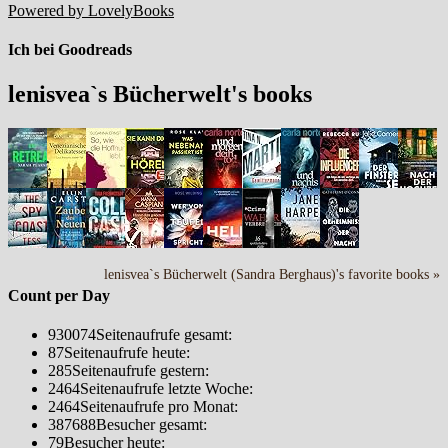
Powered by LovelyBooks
Ich bei Goodreads
lenisvea`s Bücherwelt's books
lenisvea`s Bücherwelt (Sandra Berghaus)'s favorite books »
Count per Day
930074
Seitenaufrufe gesamt:
87
Seitenaufrufe heute:
285
Seitenaufrufe gestern:
2464
Seitenaufrufe letzte Woche:
2464
Seitenaufrufe pro Monat:
387688
Besucher gesamt:
79
Besucher heute: