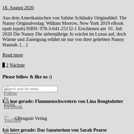
18. August 2020
Aus dem Amerikanischen von Sabine Schilasky Originaltitel: The
Nanny Originalverlag: William Morrow, New York 2019 eBook
epub (epub) ISBN: 978-3-641-25132-1 Erschienen am 01. Juli
2020 Die Nanny Die siebenjährige Jo wächst im Luxus auf, doch
Wärme und Zuneigung erfährt sie nur von ihrer geliebten Nanny
Hannah. […]
Read more
Beitragsnavigation
1
2
Nächste
Please follow & like us :)
Ich lese gerade: Flammenschwestern von Lina Bengtsdotter
©Penguin Verlag
Ich höre gerade: Das Sanatorium von Sarah Pearse