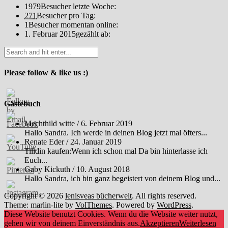
1979
Besucher letzte Woche:
271
Besucher pro Tag:
1
Besucher momentan online:
1. Februar 2015
gezählt ab:
Please follow & like us :)
Gästebuch
Mechthild witte
/
6. Februar 2019
Hallo Sandra. Ich werde in deinen Blog jetzt mal öfters...
Renate Eder
/
24. Januar 2019
Tilidin kaufen:Wenn ich schon mal Da bin hinterlasse ich
Euch...
Gaby Kickuth
/
10. August 2018
Hallo Sandra, ich bin ganz begeistert von deinem Blog und...
Copyright © 2026
lenisveas bücherwelt
. All rights reserved.
Theme: marlin-lite by
VolThemes
. Powered by
WordPress
.
Diese Website benutzt Cookies. Wenn du die Website weiter nutzt,
gehen wir von deinem Einverständnis aus.
Akzeptieren
Weiterlesen