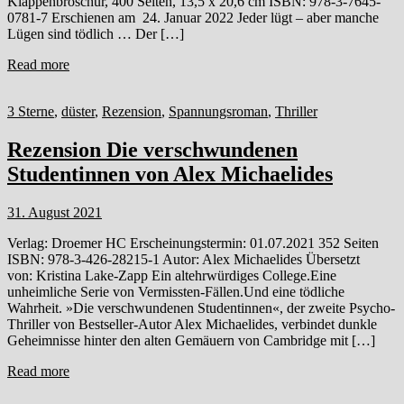
Klappenbroschur, 400 Seiten, 13,5 x 20,6 cm ISBN: 978-3-7645-
0781-7 Erschienen am 24. Januar 2022 Jeder lügt – aber manche
Lügen sind tödlich … Der […]
Read more
3 Sterne
,
düster
,
Rezension
,
Spannungsroman
,
Thriller
Rezension Die verschwundenen
Studentinnen von Alex Michaelides
31. August 2021
Verlag: Droemer HC Erscheinungstermin: 01.07.2021 352 Seiten
ISBN: 978-3-426-28215-1 Autor: Alex Michaelides Übersetzt
von: Kristina Lake-Zapp Ein altehrwürdiges College.Eine
unheimliche Serie von Vermissten-Fällen.Und eine tödliche
Wahrheit. »Die verschwundenen Studentinnen«, der zweite Psycho-
Thriller von Bestseller-Autor Alex Michaelides, verbindet dunkle
Geheimnisse hinter den alten Gemäuern von Cambridge mit […]
Read more