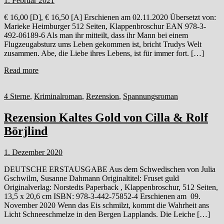
1. Februar 2021
€ 16,00 [D], € 16,50 [A] Erschienen am 02.11.2020 Übersetzt von:
Marieke Heimburger 512 Seiten, Klappenbroschur EAN 978-3-
492-06189-6 Als man ihr mitteilt, dass ihr Mann bei einem
Flugzeugabsturz ums Leben gekommen ist, bricht Trudys Welt
zusammen. Abe, die Liebe ihres Lebens, ist für immer fort. […]
Read more
4 Sterne
,
Kriminalroman
,
Rezension
,
Spannungsroman
Rezension Kaltes Gold von Cilla & Rolf
Börjlind
1. Dezember 2020
DEUTSCHE ERSTAUSGABE Aus dem Schwedischen von Julia
Gschwilm, Susanne Dahmann Originaltitel: Fruset guld
Originalverlag: Norstedts Paperback , Klappenbroschur, 512 Seiten,
13,5 x 20,6 cm ISBN: 978-3-442-75852-4 Erschienen am 09.
November 2020 Wenn das Eis schmilzt, kommt die Wahrheit ans
Licht Schneeschmelze in den Bergen Lapplands. Die Leiche […]