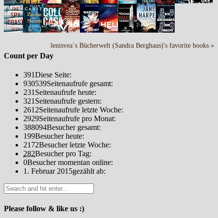
lenisvea`s Bücherwelt (Sandra Berghaus)'s favorite books »
Count per Day
391
Diese Seite:
930539
Seitenaufrufe gesamt:
231
Seitenaufrufe heute:
321
Seitenaufrufe gestern:
2612
Seitenaufrufe letzte Woche:
2929
Seitenaufrufe pro Monat:
388094
Besucher gesamt:
199
Besucher heute:
2172
Besucher letzte Woche:
282
Besucher pro Tag:
0
Besucher momentan online:
1. Februar 2015
gezählt ab:
Please follow & like us :)