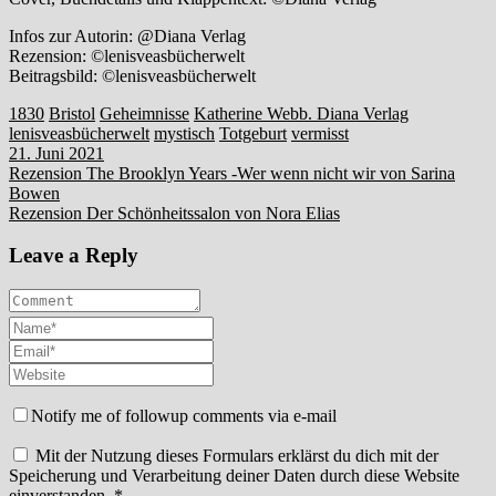
Infos zur Autorin: @Diana Verlag
Rezension: ©lenisveasbücherwelt
Beitragsbild: ©lenisveasbücherwelt
1830
Bristol
Geheimnisse
Katherine Webb. Diana Verlag
lenisveasbücherwelt
mystisch
Totgeburt
vermisst
21. Juni 2021
Beitragsnavigation
Rezension The Brooklyn Years -Wer wenn nicht wir von Sarina
Bowen
Rezension Der Schönheitssalon von Nora Elias
Leave a Reply
Notify me of followup comments via e-mail
Mit der Nutzung dieses Formulars erklärst du dich mit der
Speicherung und Verarbeitung deiner Daten durch diese Website
einverstanden.
*