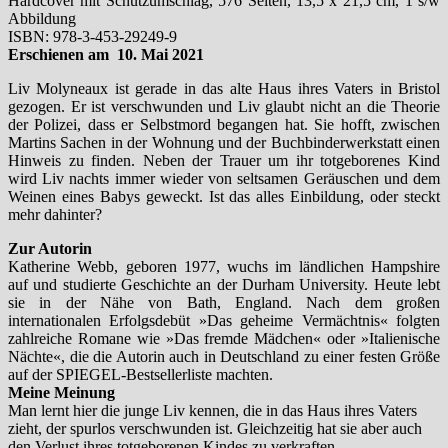
Hardcover mit Schutzumschlag, 576 Seiten, 13,5 x 21,5 cm, 1 s/w
Abbildung
ISBN: 978-3-453-29249-9
Erschienen am 10. Mai 2021
Liv Molyneaux ist gerade in das alte Haus ihres Vaters in Bristol
gezogen. Er ist verschwunden und Liv glaubt nicht an die Theorie
der Polizei, dass er Selbstmord begangen hat. Sie hofft, zwischen
Martins Sachen in der Wohnung und der Buchbinderwerkstatt einen
Hinweis zu finden. Neben der Trauer um ihr totgeborenes Kind
wird Liv nachts immer wieder von seltsamen Geräuschen und dem
Weinen eines Babys geweckt. Ist das alles Einbildung, oder steckt
mehr dahinter?
Zur Autorin
Katherine Webb, geboren 1977, wuchs im ländlichen Hampshire
auf und studierte Geschichte an der Durham University. Heute lebt
sie in der Nähe von Bath, England. Nach dem großen
internationalen Erfolgsdebüt »Das geheime Vermächtnis« folgten
zahlreiche Romane wie »Das fremde Mädchen« oder »Italienische
Nächte«, die die Autorin auch in Deutschland zu einer festen Größe
auf der SPIEGEL-Bestsellerliste machten.
Meine Meinung
Man lernt hier die junge Liv kennen, die in das Haus ihres Vaters
zieht, der spurlos verschwunden ist. Gleichzeitig hat sie aber auch
den Verlust ihres totgeborenen Kindes zu verkraften.