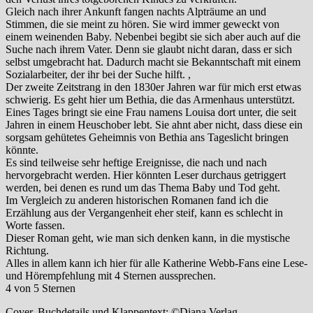
Gleich nach ihrer Ankunft fangen nachts Alpträume an und
Stimmen, die sie meint zu hören. Sie wird immer geweckt von
einem weinenden Baby. Nebenbei begibt sie sich aber auch auf die
Suche nach ihrem Vater. Denn sie glaubt nicht daran, dass er sich
selbst umgebracht hat. Dadurch macht sie Bekanntschaft mit einem
Sozialarbeiter, der ihr bei der Suche hilft. ,
Der zweite Zeitstrang in den 1830er Jahren war für mich erst etwas
schwierig. Es geht hier um Bethia, die das Armenhaus unterstützt.
Eines Tages bringt sie eine Frau namens Louisa dort unter, die seit
Jahren in einem Heuschober lebt. Sie ahnt aber nicht, dass diese ein
sorgsam gehütetes Geheimnis von Bethia ans Tageslicht bringen
könnte.
Es sind teilweise sehr heftige Ereignisse, die nach und nach
hervorgebracht werden. Hier könnten Leser durchaus getriggert
werden, bei denen es rund um das Thema Baby und Tod geht.
Im Vergleich zu anderen historischen Romanen fand ich die
Erzählung aus der Vergangenheit eher steif, kann es schlecht in
Worte fassen.
Dieser Roman geht, wie man sich denken kann, in die mystische
Richtung.
Alles in allem kann ich hier für alle Katherine Webb-Fans eine Lese-
und Hörempfehlung mit 4 Sternen aussprechen.
4 von 5 Sternen
Cover, Buchdetails und Klappentext: ©Diana Verlag