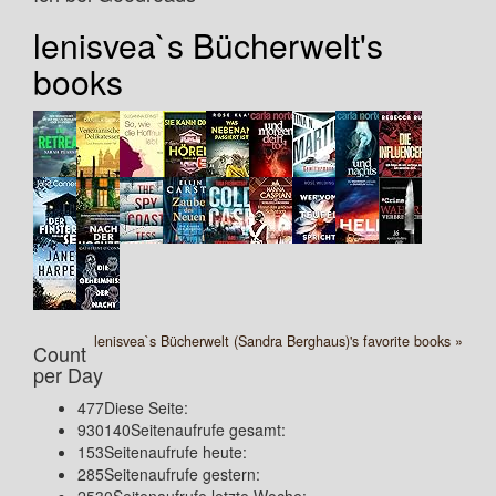
lenisvea`s Bücherwelt's
books
lenisvea`s Bücherwelt (Sandra Berghaus)'s favorite books »
Count
per Day
477
Diese Seite:
930140
Seitenaufrufe gesamt:
153
Seitenaufrufe heute:
285
Seitenaufrufe gestern: