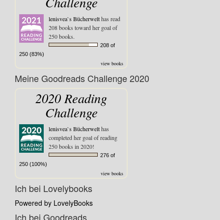
Challenge
lenisvea`s Bücherwelt
has read
208 books toward her goal of
250 books.
208 of
250 (83%)
view books
Meine Goodreads Challenge 2020
2020 Reading
Challenge
lenisvea`s Bücherwelt
has
completed her goal of reading
250 books in 2020!
276 of
250 (100%)
view books
Ich bei Lovelybooks
Powered by LovelyBooks
Ich bei Goodreads