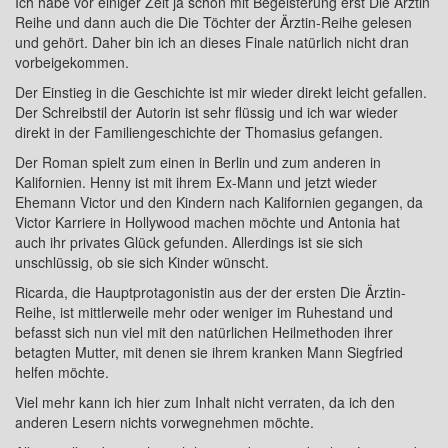
Ich habe vor einiger Zeit ja schon mit Begeisterung erst Die Ärztin
Reihe und dann auch die Die Töchter der Ärztin-Reihe gelesen
und gehört. Daher bin ich an dieses Finale natürlich nicht dran
vorbeigekommen.
Der Einstieg in die Geschichte ist mir wieder direkt leicht gefallen.
Der Schreibstil der Autorin ist sehr flüssig und ich war wieder
direkt in der Familiengeschichte der Thomasius gefangen.
Der Roman spielt zum einen in Berlin und zum anderen in
Kalifornien. Henny ist mit ihrem Ex-Mann und jetzt wieder
Ehemann Victor und den Kindern nach Kalifornien gegangen, da
Victor Karriere in Hollywood machen möchte und Antonia hat
auch ihr privates Glück gefunden. Allerdings ist sie sich
unschlüssig, ob sie sich Kinder wünscht.
Ricarda, die Hauptprotagonistin aus der der ersten Die Ärztin-
Reihe, ist mittlerweile mehr oder weniger im Ruhestand und
befasst sich nun viel mit den natürlichen Heilmethoden ihrer
betagten Mutter, mit denen sie ihrem kranken Mann Siegfried
helfen möchte.
Viel mehr kann ich hier zum Inhalt nicht verraten, da ich den
anderen Lesern nichts vorwegnehmen möchte.