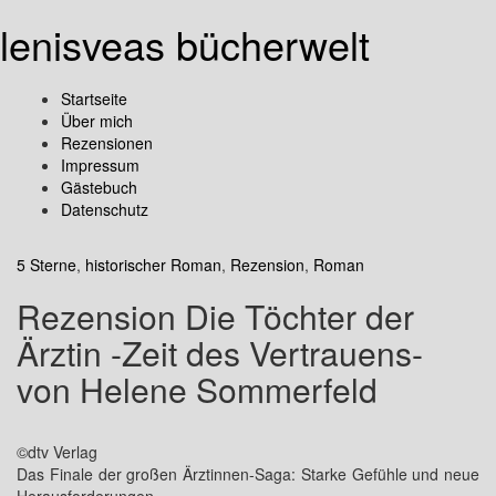
lenisveas bücherwelt
Startseite
Über mich
Rezensionen
Impressum
Gästebuch
Datenschutz
5 Sterne
,
historischer Roman
,
Rezension
,
Roman
Rezension Die Töchter der
Ärztin -Zeit des Vertrauens-
von Helene Sommerfeld
©dtv Verlag
Das Finale der großen Ärztinnen-Saga: Starke Gefühle und neue