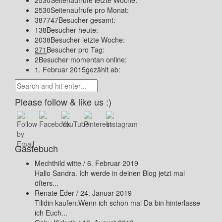
2530
Seitenaufrufe letzte Woche:
2530
Seitenaufrufe pro Monat:
387747
Besucher gesamt:
138
Besucher heute:
2038
Besucher letzte Woche:
271
Besucher pro Tag:
2
Besucher momentan online:
1. Februar 2015
gezählt ab:
Please follow & like us :)
Gästebuch
Mechthild witte
/
6. Februar 2019
Hallo Sandra. Ich werde in deinen Blog jetzt mal
öfters...
Renate Eder
/
24. Januar 2019
Tilidin kaufen:Wenn ich schon mal Da bin hinterlasse
ich Euch...