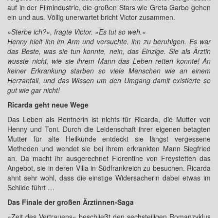
auf in der Filmindustrie, die großen Stars wie Greta Garbo gehen
ein und aus. Völlig unerwartet bricht Victor zusammen.
»Sterbe ich?«, fragte Victor. »Es tut so weh.«
Henny hielt ihn im Arm und versuchte, ihn zu beruhigen. Es war
das Beste, was sie tun konnte, nein, das Einzige. Sie als Ärztin
wusste nicht, wie sie ihrem Mann das Leben retten konnte! An
keiner Erkrankung starben so viele Menschen wie an einem
Herzanfall, und das Wissen um den Umgang damit existierte so
gut wie gar nicht!
Ricarda geht neue Wege
Das Leben als Rentnerin ist nichts für Ricarda, die Mutter von
Henny und Toni. Durch die Leidenschaft ihrer eigenen betagten
Mutter für alte Heilkunde entdeckt sie längst vergessene
Methoden und wendet sie bei ihrem erkrankten Mann Siegfried
an. Da macht ihr ausgerechnet Florentine von Freystetten das
Angebot, sie in deren Villa in Südfrankreich zu besuchen. Ricarda
ahnt sehr wohl, dass die einstige Widersacherin dabei etwas im
Schilde führt …
Das Finale der großen Ärztinnen-Saga
»Zeit des Vertrauens« beschließt den sechsteiligen Romanzyklus