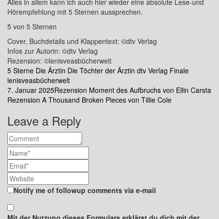
Alles in allem kann ich auch hier wieder eine absolute Lese-und
Hörempfehlung mit 5 Sternen aussprechen.
5 von 5 Sternen
Cover, Buchdetails und Klappentext: ©dtv Verlag
Infos zur Autorin: ©dtv Verlag
Rezension: ©lenisveasbücherwelt
5 Sterne
Die Ärztin
Die Töchter der Ärztin
dtv Verlag
Finale
lenisveasbücherwelt
Beitragsnavigation
7. Januar 2025
Rezension Moment des Aufbruchs von Ellin Carsta
Rezension A Thousand Broken Pieces von Tillie Cole
Leave a Reply
Notify me of followup comments via e-mail
Mit der Nutzung dieses Formulars erklärst du dich mit der