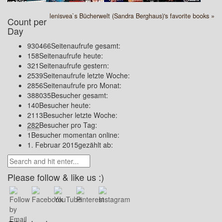
lenisvea`s Bücherwelt (Sandra Berghaus)'s favorite books »
Count per
Day
930466
Seitenaufrufe gesamt:
158
Seitenaufrufe heute:
321
Seitenaufrufe gestern:
2539
Seitenaufrufe letzte Woche:
2856
Seitenaufrufe pro Monat:
388035
Besucher gesamt:
140
Besucher heute:
2113
Besucher letzte Woche:
282
Besucher pro Tag:
1
Besucher momentan online:
1. Februar 2015
gezählt ab:
Please follow & like us :)