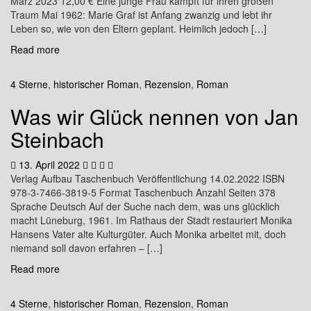
März 2023 12,00 € Eine junge Frau kämpft für ihren großen
Traum Mai 1962: Marie Graf ist Anfang zwanzig und lebt ihr
Leben so, wie von den Eltern geplant. Heimlich jedoch […]
Read more
4 Sterne
,
historischer Roman
,
Rezension
,
Roman
Was wir Glück nennen von Jan
Steinbach
13. April 2022
Verlag Aufbau Taschenbuch Veröffentlichung 14.02.2022 ISBN
978-3-7466-3819-5 Format Taschenbuch Anzahl Seiten 378
Sprache Deutsch Auf der Suche nach dem, was uns glücklich
macht Lüneburg, 1961. Im Rathaus der Stadt restauriert Monika
Hansens Vater alte Kulturgüter. Auch Monika arbeitet mit, doch
niemand soll davon erfahren – […]
Read more
4 Sterne
,
historischer Roman
,
Rezension
,
Roman