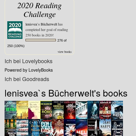
2020 Reading
Challenge
lenisvea`s Bücherwelt
has
completed her goal of reading
250 books in 2020!
276 of
250 (100%)
view books
Ich bei Lovelybooks
Powered by LovelyBooks
Ich bei Goodreads
lenisvea`s Bücherwelt's books