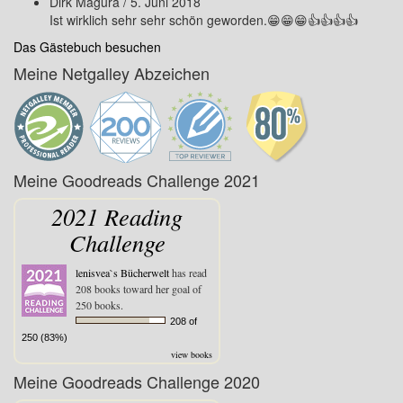
Dirk Magura
/
5. Juni 2018
Ist wirklich sehr sehr schön geworden.😁😁😁👍👍👍👍
Das Gästebuch besuchen
Meine Netgalley Abzeichen
Meine Goodreads Challenge 2021
2021 Reading
Challenge
lenisvea`s Bücherwelt
has read
208 books toward her goal of
250 books.
208 of
250 (83%)
view books
Meine Goodreads Challenge 2020