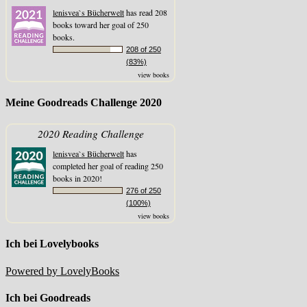
lenisvea`s Bücherwelt
has read 208
books toward her goal of 250
books.
208 of 250
(83%)
view books
Meine Goodreads Challenge 2020
2020 Reading Challenge
lenisvea`s Bücherwelt
has
completed her goal of reading 250
books in 2020!
276 of 250
(100%)
view books
Ich bei Lovelybooks
Powered by LovelyBooks
Ich bei Goodreads