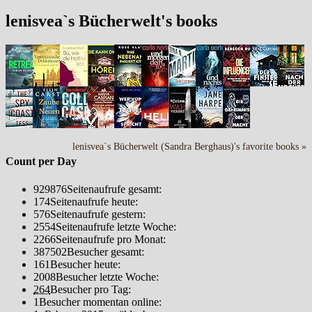
lenisvea`s Bücherwelt's books
lenisvea`s Bücherwelt (Sandra Berghaus)'s favorite books »
Count per Day
929876
Seitenaufrufe gesamt:
174
Seitenaufrufe heute:
576
Seitenaufrufe gestern:
2554
Seitenaufrufe letzte Woche:
2266
Seitenaufrufe pro Monat:
387502
Besucher gesamt:
161
Besucher heute:
2008
Besucher letzte Woche:
264
Besucher pro Tag:
1
Besucher momentan online: