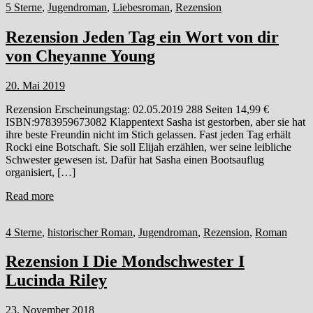
5 Sterne
,
Jugendroman
,
Liebesroman
,
Rezension
Rezension Jeden Tag ein Wort von dir
von Cheyanne Young
20. Mai 2019
Rezension Erscheinungstag: 02.05.2019 288 Seiten 14,99 €
ISBN:9783959673082 Klappentext Sasha ist gestorben, aber sie hat
ihre beste Freundin nicht im Stich gelassen. Fast jeden Tag erhält
Rocki eine Botschaft. Sie soll Elijah erzählen, wer seine leibliche
Schwester gewesen ist. Dafür hat Sasha einen Bootsauflug
organisiert, […]
Read more
4 Sterne
,
historischer Roman
,
Jugendroman
,
Rezension
,
Roman
Rezension Ι Die Mondschwester Ι
Lucinda Riley
23. November 2018