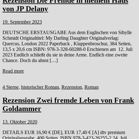
Rezension Die Fremde in meinem Haus
von JP Delany
19. September 2023
DEUTSCHE ERSTAUSGABE Aus dem Englischen von Sibylle
Schmidt Originaltitel: My Darling Daughter Originalverlag:
Quercus, London 2022 Paperback , Klappenbroschur, 384 Seiten,
13,5 x 20,6 cm ISBN: 978-3-328-60288-0 Erschienen am 12. Juli
2023 Endlich schließt du sie in deine Arme. Endlich eine zweite
Chance. Doch du ahnst […]
Read more
4 Sterne
,
historischer Roman
,
Rezension
,
Roman
Rezension Zwei fremde Leben von Frank
Goldammer
13. Oktober 2020
DETAILS EUR 16,90 € [DE], EUR 17,40 € [A] dtv premium
Originalausgabe, 400 Seiten, ISBN 978-3-423-26255-2 24. Juli