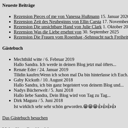
Neueste Beiträge
Rezension Pieces of me von Vanessa Hußmann
15. Januar 202
Rezension Zeit des Neubeginns von Ellin Carsta
17. November
Rezension Die unsichtbare Hand von Julie Clark
1. Oktober 2
Rezension Was die Liebe ersehnt von
30. September 2025
Rezension Die Frauen vom Rosenhag -Sehnsucht nach Freihei
Gästebuch
Mechthild witte
/
6. Februar 2019
Hallo Sandra. Ich werde in deinen Blog jetzt mal öfters...
Renate Eder
/
24. Januar 2019
Tilidin kaufen:Wenn ich schon mal Da bin hinterlasse ich Euch.
Gaby Kickuth
/
10. August 2018
Hallo Sandra, ich bin ganz begeistert von deinem Blog und...
Nadys Bücherwelt
/
5. Juni 2018
Hallo liebe Sandra, Dein Blog wird von Tag zu Tag...
Dirk Magura
/
5. Juni 2018
Ist wirklich sehr sehr schön geworden.😁😁😁👍👍👍👍
Das Gästebuch besuchen