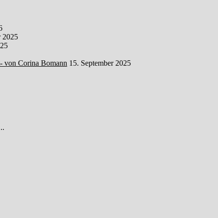
6
 2025
025
t- von Corina Bomann
15. September 2025
..