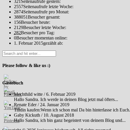
321
Seitenaufrufe gestern:
2557
Seitenaufrufe letzte Woche:
2874
Seitenaufrufe pro Monat:
388051
Besucher gesamt:
156
Besucher heute:
2129
Besucher letzte Woche:
282
Besucher pro Tag:
0
Besucher momentan online:
1. Februar 2015
gezählt ab:
Please follow & like us :)
Gästebuch
Mechthild witte
/
6. Februar 2019
Hallo Sandra. Ich werde in deinen Blog jetzt mal öfters...
Renate Eder
/
24. Januar 2019
Tilidin kaufen:Wenn ich schon mal Da bin hinterlasse ich Euch.
Gaby Kickuth
/
10. August 2018
Hallo Sandra, ich bin ganz begeistert von deinem Blog und...