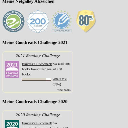
Meine Netgalley Abzeichen
Meine Goodreads Challenge 2021
2021 Reading Challenge
lenisvea`s Bücherwelt
has read 208
books toward her goal of 250
books.
208 of 250
(83%)
view books
Meine Goodreads Challenge 2020
2020 Reading Challenge
lenisvea`s Bücherwelt
has
completed her goal of reading 250