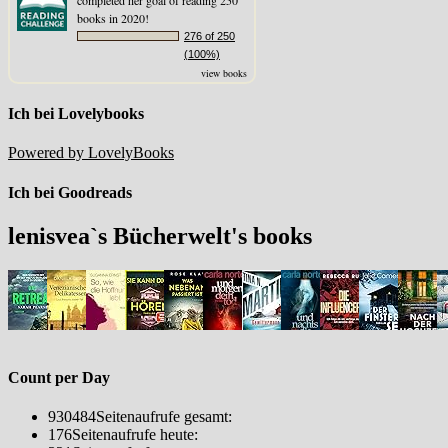
books in 2020!
276 of 250
(100%)
view books
Ich bei Lovelybooks
Powered by LovelyBooks
Ich bei Goodreads
lenisvea`s Bücherwelt's books
Count per Day
930484
Seitenaufrufe gesamt:
176
Seitenaufrufe heute: