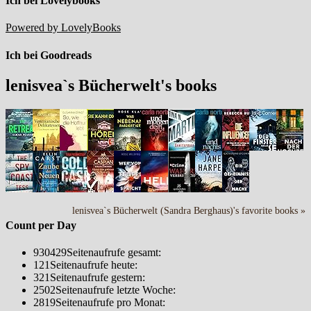
Ich bei Lovelybooks
Powered by LovelyBooks
Ich bei Goodreads
lenisvea`s Bücherwelt's books
lenisvea`s Bücherwelt (Sandra Berghaus)'s favorite books »
Count per Day
930429
Seitenaufrufe gesamt:
121
Seitenaufrufe heute:
321
Seitenaufrufe gestern:
2502
Seitenaufrufe letzte Woche:
2819
Seitenaufrufe pro Monat: