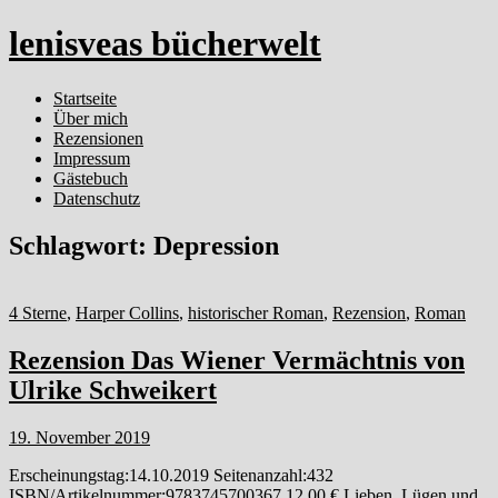
lenisveas bücherwelt
Startseite
Über mich
Rezensionen
Impressum
Gästebuch
Datenschutz
Schlagwort:
Depression
4 Sterne
,
Harper Collins
,
historischer Roman
,
Rezension
,
Roman
Rezension Das Wiener Vermächtnis von
Ulrike Schweikert
19. November 2019
Erscheinungstag:14.10.2019 Seitenanzahl:432
ISBN/Artikelnummer:9783745700367 12,00 € Lieben, Lügen und