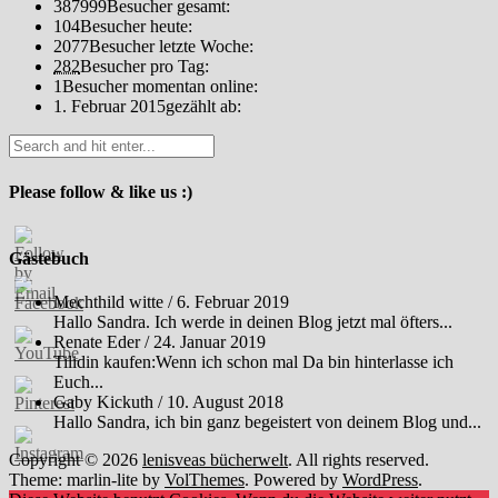
387999
Besucher gesamt:
104
Besucher heute:
2077
Besucher letzte Woche:
282
Besucher pro Tag:
1
Besucher momentan online:
1. Februar 2015
gezählt ab:
Please follow & like us :)
Gästebuch
Mechthild witte
/
6. Februar 2019
Hallo Sandra. Ich werde in deinen Blog jetzt mal öfters...
Renate Eder
/
24. Januar 2019
Tilidin kaufen:Wenn ich schon mal Da bin hinterlasse ich
Euch...
Gaby Kickuth
/
10. August 2018
Hallo Sandra, ich bin ganz begeistert von deinem Blog und...
Copyright © 2026
lenisveas bücherwelt
. All rights reserved.
Theme: marlin-lite by
VolThemes
. Powered by
WordPress
.