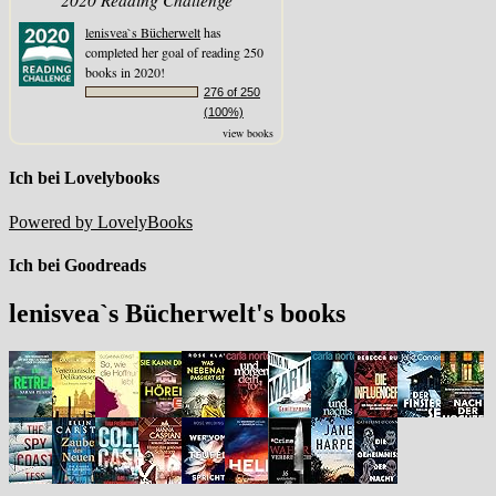
lenisvea`s Bücherwelt
has
completed her goal of reading 250
books in 2020!
276 of 250
(100%)
view books
Ich bei Lovelybooks
Powered by LovelyBooks
Ich bei Goodreads
lenisvea`s Bücherwelt's books