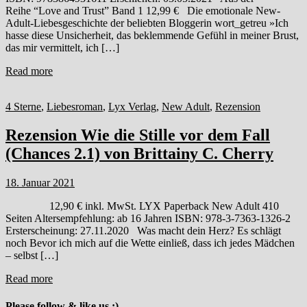
Reihe “Love and Trust” Band 1 12,99 € Die emotionale New-
Adult-Liebesgeschichte der beliebten Bloggerin wort_getreu »Ich
hasse diese Unsicherheit, das beklemmende Gefühl in meiner Brust,
das mir vermittelt, ich […]
Read more
4 Sterne
,
Liebesroman
,
Lyx Verlag
,
New Adult
,
Rezension
Rezension Wie die Stille vor dem Fall
(Chances 2.1) von Brittainy C. Cherry
18. Januar 2021
12,90 € inkl. MwSt. LYX Paperback New Adult 410
Seiten Altersempfehlung: ab 16 Jahren ISBN: 978-3-7363-1326-2
Ersterscheinung: 27.11.2020 Was macht dein Herz? Es schlägt
noch Bevor ich mich auf die Wette einließ, dass ich jedes Mädchen
– selbst […]
Read more
Please follow & like us :)