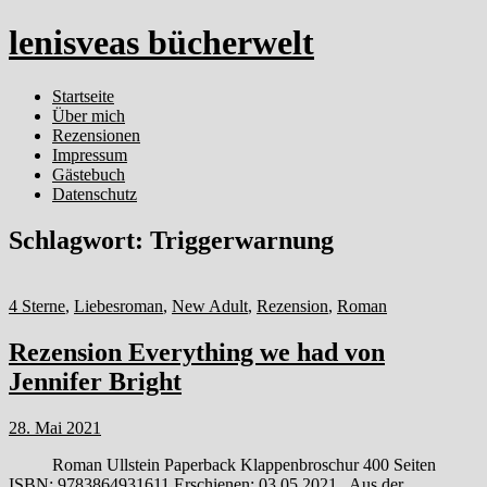
lenisveas bücherwelt
Startseite
Über mich
Rezensionen
Impressum
Gästebuch
Datenschutz
Schlagwort:
Triggerwarnung
4 Sterne
,
Liebesroman
,
New Adult
,
Rezension
,
Roman
Rezension Everything we had von
Jennifer Bright
28. Mai 2021
Roman Ullstein Paperback Klappenbroschur 400 Seiten
ISBN: 9783864931611 Erschienen: 03.05.2021 Aus der