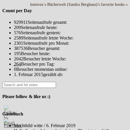
lenisvea`s Bücherwelt (Sandra Berghaus)'s favorite books »
Count per Day
929911
Seitenaufrufe gesamt:
209
Seitenaufrufe heute:
576
Seitenaufrufe gestern:
2589
Seitenaufrufe letzte Woche:
2301
Seitenaufrufe pro Monat:
387536
Besucher gesamt:
195
Besucher heute:
2042
Besucher letzte Woche:
264
Besucher pro Tag:
0
Besucher momentan online:
1. Februar 2015
gezählt ab:
Please follow & like us :)
Gästebuch
Mechthild witte
/
6. Februar 2019