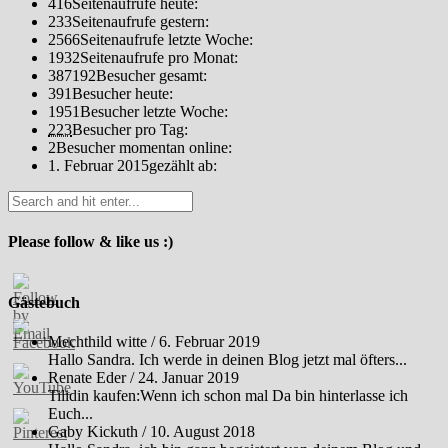
416
Seitenaufrufe heute:
233
Seitenaufrufe gestern:
2566
Seitenaufrufe letzte Woche:
1932
Seitenaufrufe pro Monat:
387192
Besucher gesamt:
391
Besucher heute:
1951
Besucher letzte Woche:
223
Besucher pro Tag:
2
Besucher momentan online:
1. Februar 2015
gezählt ab:
Please follow & like us :)
Gästebuch
Mechthild witte
/
6. Februar 2019
Hallo Sandra. Ich werde in deinen Blog jetzt mal öfters...
Renate Eder
/
24. Januar 2019
Tilidin kaufen:Wenn ich schon mal Da bin hinterlasse ich
Euch...
Gaby Kickuth
/
10. August 2018