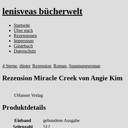
lenisveas bücherwelt
Startseite
Über mich
Rezensionen
Impressum
Gästebuch
Datenschutz
4 Sterne
,
düster
,
Rezension
,
Roman
,
Spannungsroman
Rezension Miracle Creek von Angie Kim
©Hanser Verlag
Produktdetails
Einband
gebundene Ausgabe
Seitenzahl
512