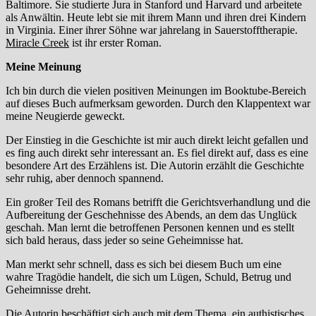
Baltimore. Sie studierte Jura in Stanford und Harvard und arbeitete
als Anwältin. Heute lebt sie mit ihrem Mann und ihren drei Kindern
in Virginia. Einer ihrer Söhne war jahrelang in Sauerstofftherapie.
Miracle Creek
ist ihr erster Roman.
Meine Meinung
Ich bin durch die vielen positiven Meinungen im Booktube-Bereich
auf dieses Buch aufmerksam geworden. Durch den Klappentext war
meine Neugierde geweckt.
Der Einstieg in die Geschichte ist mir auch direkt leicht gefallen und
es fing auch direkt sehr interessant an. Es fiel direkt auf, dass es eine
besondere Art des Erzählens ist. Die Autorin erzählt die Geschichte
sehr ruhig, aber dennoch spannend.
Ein großer Teil des Romans betrifft die Gerichtsverhandlung und die
Aufbereitung der Geschehnisse des Abends, an dem das Unglück
geschah. Man lernt die betroffenen Personen kennen und es stellt
sich bald heraus, dass jeder so seine Geheimnisse hat.
Man merkt sehr schnell, dass es sich bei diesem Buch um eine
wahre Tragödie handelt, die sich um Lügen, Schuld, Betrug und
Geheimnisse dreht.
Die Autorin beschäftigt sich auch mit dem Thema, ein authistisches