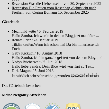
Rezension Was die Liebe ersehnt von
30. September 2025
Rezension Die Frauen vom Rosenhag -Sehnsucht nach
Freiheit- von Corina Bomann
15. September 2025
Gästebuch
Mechthild witte
/
6. Februar 2019
Hallo Sandra. Ich werde in deinen Blog jetzt mal öfters...
Renate Eder
/
24. Januar 2019
Tilidin kaufen:Wenn ich schon mal Da bin hinterlasse ich
Euch...
Gaby Kickuth
/
10. August 2018
Hallo Sandra, ich bin ganz begeistert von deinem Blog und...
Nadys Bücherwelt
/
5. Juni 2018
Hallo liebe Sandra, Dein Blog wird von Tag zu Tag...
Dirk Magura
/
5. Juni 2018
Ist wirklich sehr sehr schön geworden.😁😁😁👍👍👍👍
Das Gästebuch besuchen
Meine Netgalley Abzeichen