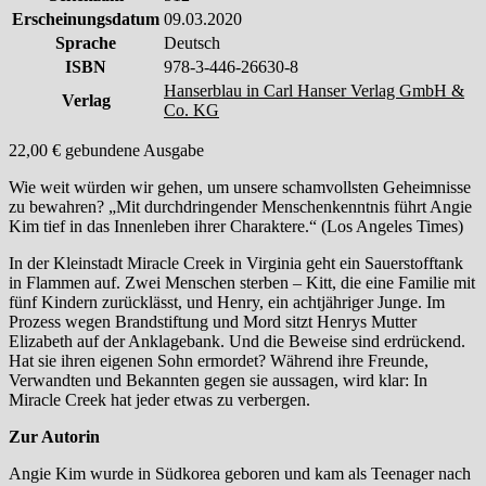
Erscheinungsdatum
09.03.2020
Sprache
Deutsch
ISBN
978-3-446-26630-8
Hanserblau in Carl Hanser Verlag GmbH &
Verlag
Co. KG
22,00 € gebundene Ausgabe
Wie weit würden wir gehen, um unsere schamvollsten Geheimnisse
zu bewahren? „Mit durchdringender Menschenkenntnis führt Angie
Kim tief in das Innenleben ihrer Charaktere.“ (Los Angeles Times)
In der Kleinstadt Miracle Creek in Virginia geht ein Sauerstofftank
in Flammen auf. Zwei Menschen sterben – Kitt, die eine Familie mit
fünf Kindern zurücklässt, und Henry, ein achtjähriger Junge. Im
Prozess wegen Brandstiftung und Mord sitzt Henrys Mutter
Elizabeth auf der Anklagebank. Und die Beweise sind erdrückend.
Hat sie ihren eigenen Sohn ermordet? Während ihre Freunde,
Verwandten und Bekannten gegen sie aussagen, wird klar: In
Miracle Creek hat jeder etwas zu verbergen.
Zur Autorin
Angie Kim wurde in Südkorea geboren und kam als Teenager nach