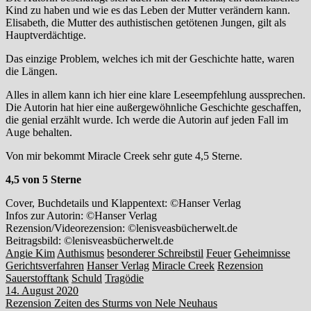
Kind zu haben und wie es das Leben der Mutter verändern kann.
Elisabeth, die Mutter des authistischen getötenen Jungen, gilt als
Hauptverdächtige.
Das einzige Problem, welches ich mit der Geschichte hatte, waren
die Längen.
Alles in allem kann ich hier eine klare Leseempfehlung aussprechen.
Die Autorin hat hier eine außergewöhnliche Geschichte geschaffen,
die genial erzählt wurde. Ich werde die Autorin auf jeden Fall im
Auge behalten.
Von mir bekommt Miracle Creek sehr gute 4,5 Sterne.
4,5 von 5 Sterne
Cover, Buchdetails und Klappentext: ©Hanser Verlag
Infos zur Autorin: ©Hanser Verlag
Rezension/Videorezension: ©lenisveasbücherwelt.de
Beitragsbild: ©lenisveasbücherwelt.de
Angie Kim
Authismus
besonderer Schreibstil
Feuer
Geheimnisse
Gerichtsverfahren
Hanser Verlag
Miracle Creek
Rezension
Sauerstofftank
Schuld
Tragödie
14. August 2020
Beitragsnavigation
Rezension Zeiten des Sturms von Nele Neuhaus