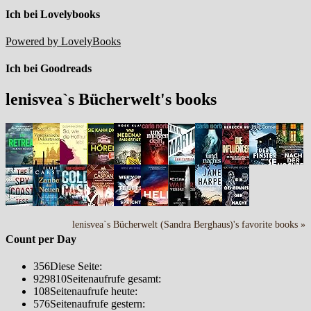
Ich bei Lovelybooks
Powered by LovelyBooks
Ich bei Goodreads
lenisvea`s Bücherwelt's books
lenisvea`s Bücherwelt (Sandra Berghaus)'s favorite books »
Count per Day
356
Diese Seite:
929810
Seitenaufrufe gesamt:
108
Seitenaufrufe heute:
576
Seitenaufrufe gestern: