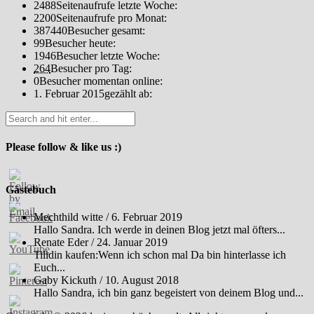
2488
Seitenaufrufe letzte Woche:
2200
Seitenaufrufe pro Monat:
387440
Besucher gesamt:
99
Besucher heute:
1946
Besucher letzte Woche:
264
Besucher pro Tag:
0
Besucher momentan online:
1. Februar 2015
gezählt ab:
Please follow & like us :)
Gästebuch
Mechthild witte
/
6. Februar 2019
Hallo Sandra. Ich werde in deinen Blog jetzt mal öfters...
Renate Eder
/
24. Januar 2019
Tilidin kaufen:Wenn ich schon mal Da bin hinterlasse ich
Euch...
Gaby Kickuth
/
10. August 2018
Hallo Sandra, ich bin ganz begeistert von deinem Blog und...