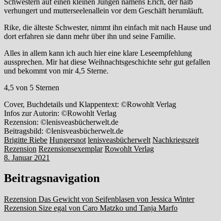
Schwestern auf einen kleinen Jungen namens Erich, der halb
verhungert und mutterseelenallein vor dem Geschäft herumläuft.
Rike, die älteste Schwester, nimmt ihn einfach mit nach Hause und
dort erfahren sie dann mehr über ihn und seine Familie.
Alles in allem kann ich auch hier eine klare Leseempfehlung
aussprechen. Mir hat diese Weihnachtsgeschichte sehr gut gefallen
und bekommt von mir 4,5 Sterne.
4,5 von 5 Sternen
Cover, Buchdetails und Klappentext: ©Rowohlt Verlag
Infos zur Autorin: ©Rowohlt Verlag
Rezension: ©lenisveasbücherwelt.de
Beitragsbild: ©lenisveasbücherwelt.de
Brigitte Riebe
Hungersnot
lenisveasbücherwelt
Nachkriegszeit
Rezension
Rezensionsexemplar
Rowohlt Verlag
8. Januar 2021
Beitragsnavigation
Rezension Das Gewicht von Seifenblasen von Jessica Winter
Rezension Size egal von Caro Matzko und Tanja Marfo