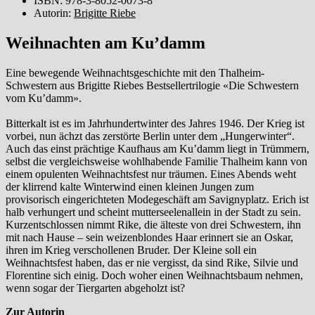
ISBN: 978-3-8052-0073-8
Autorin:
Brigitte Riebe
Weihnachten am Ku’damm
Eine bewegende Weihnachtsgeschichte mit den Thalheim-
Schwestern aus Brigitte Riebes Bestsellertrilogie «Die Schwestern
vom Ku’damm».
Bitterkalt ist es im Jahrhundertwinter des Jahres 1946. Der Krieg ist
vorbei, nun ächzt das zerstörte Berlin unter dem „Hungerwinter“.
Auch das einst prächtige Kaufhaus am Ku’damm liegt in Trümmern,
selbst die vergleichsweise wohlhabende Familie Thalheim kann von
einem opulenten Weihnachtsfest nur träumen. Eines Abends weht
der klirrend kalte Winterwind einen kleinen Jungen zum
provisorisch eingerichteten Modegeschäft am Savignyplatz. Erich ist
halb verhungert und scheint mutterseelenallein in der Stadt zu sein.
Kurzentschlossen nimmt Rike, die älteste von drei Schwestern, ihn
mit nach Hause – sein weizenblondes Haar erinnert sie an Oskar,
ihren im Krieg verschollenen Bruder. Der Kleine soll ein
Weihnachtsfest haben, das er nie vergisst, da sind Rike, Silvie und
Florentine sich einig. Doch woher einen Weihnachtsbaum nehmen,
wenn sogar der Tiergarten abgeholzt ist?
Zur Autorin